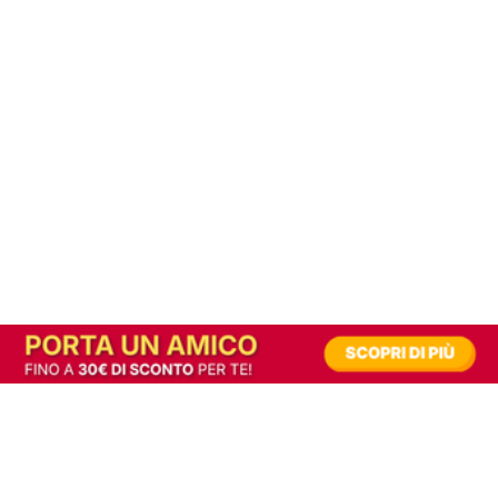
In alternativa, prova la versione digitale!
|
Abbonati
Contribuisci a mantenere questo sito gratuito
Riusciamo a fornire informazione gratuita grazie alla pubblicità erogata dai nostri
partner.
Accettando i consensi richiesti permetti ai nostri partner di creare un'esperienza