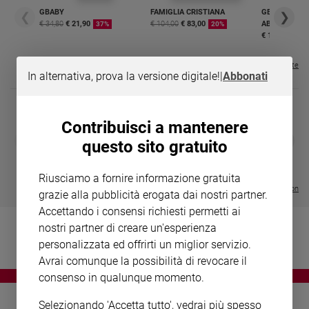
Chiesa
GBABY
FAMIGLIA CRISTIANA
GBABY DIGITA
❮
❯
Chiesa
€ 34,80
€ 21,90
€ 104,00
€ 83,00
ABBONAMEN
37%
20%
€ 16,99
Fede
e
Visualizza tutte le riviste
In alternativa, prova la versione digitale!
|
Abbonati
spiritualità
Santi
Devozione
Contribuisci a mantenere
e
DIARIO G 2026-27
COLLANA ARS
❮
❯
questo sito gratuito
fede
LE GRANDI BASILICHE ITALIANE
€ 8,90
1 - 2
- € 8,90
- VOL DA 1 AL 5
€ 18,50
Parola
€ 64,50
Riusciamo a fornire informazione gratuita
del
Visualizza tutte le collection
grazie alla pubblicità erogata dai nostri partner.
giorno
Accettando i consensi richiesti permetti ai
Santo
nostri partner di creare un'esperienza
del
giorno
personalizzata ed offrirti un miglior servizio.
Avrai comunque la possibilità di revocare il
Società
consenso in qualunque momento.
e
valori
Selezionando 'Accetta tutto', vedrai più spesso