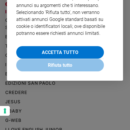
Ambiente
annunci su argomenti che ti interessano.
e
I SITI SAN PAOLO
NOTE LEGALI
Selezionando 'Rifiuta tutto', non verranno
Creato
attivati annunci Google standard basati su
GRUPPO EDITORIALE
PRIVACY POLICY
Volontariato
cookie o identificatori locali; ove disponibile
SAN PAOLO
INFORMATIVA
Diritti
potranno essere richiesti annunci limitati.
BENESSERE
WHISTLEBLOWING
Aziende
SOCIAL
di
TELENOVA
valore
ACCETTA TUTTO
GAZZETTA D'ALBA
Caso
IL GIORNALINO
della
Rifiuta tutto
settimana
EDICOLA SAN PAOLO
Migranti
EDIZIONI SAN PAOLO
Diversità
e
CREDERE
inclusione
JESUS
Costume
GBABY
Cultura
G-WEB
e
spettacoli
I LOVE ENGLISH JUNIOR