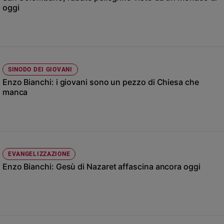
Chiesa
oggi
Chiesa
Fede
e
spiritualità
SINODO DEI GIOVANI
Santi
Enzo Bianchi: i giovani sono un pezzo di Chiesa che
Devozione
manca
e
fede
Parola
del
giorno
Santo
EVANGELIZZAZIONE
del
Enzo Bianchi: Gesù di Nazaret affascina ancora oggi
giorno
Società
e
valori