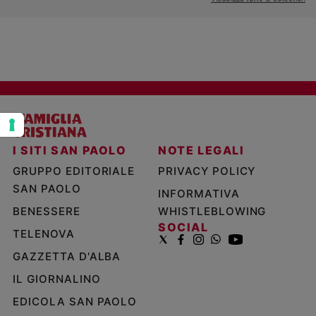
Policy
Chi
siamo
Contatti
Pubblicità
I SITI SAN PAOLO
NOTE LEGALI
GRUPPO EDITORIALE
PRIVACY POLICY
Registrati
SAN PAOLO
INFORMATIVA
BENESSERE
WHISTLEBLOWING
Redazione
SOCIAL
TELENOVA
GAZZETTA D'ALBA
Social
IL GIORNALINO
EDICOLA SAN PAOLO