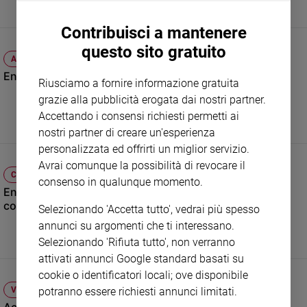
Sanremo
Contribuisci a mantenere
2026
questo sito gratuito
Cinema,
ATTUALITÀ
Tv
Enzo Bianchi: «Misericordia anche per i nostri pastori»
e
Riusciamo a fornire informazione gratuita
streaming
grazie alla pubblicità erogata dai nostri partner.
Libri
Accettando i consensi richiesti permetti ai
Musica
nostri partner di creare un'esperienza
Arte
personalizzata ed offrirti un miglior servizio.
Avrai comunque la possibilità di revocare il
CHIESA
Famiglia
consenso in qualunque momento.
ed
Enzo Bianchi: «Tenacia e coraggio: l'ecumenismo
educazione
concreto del Papa»
Selezionando 'Accetta tutto', vedrai più spesso
Genitori
annunci su argomenti che ti interessano.
e
Selezionando 'Rifiuta tutto', non verranno
figli
attivati annunci Google standard basati su
Nonni
cookie o identificatori locali; ove disponibile
Coppia
potranno essere richiesti annunci limitati.
VERSO IL GIUBILEO
Scuola