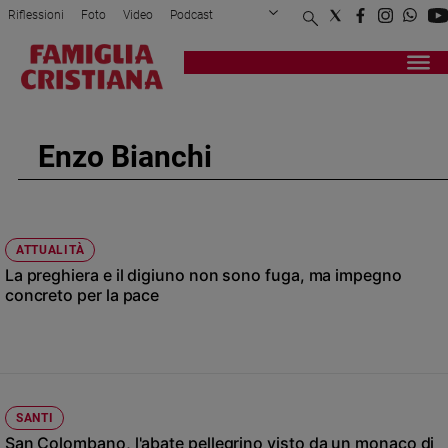
Riflessioni
Foto
Video
Podcast
Privacy Policy
Chi siamo
Contatti
Pubblicità
Attualità
Registrati
Redazione
Italia
Cronaca
Enzo Bianchi
Politica
Mondo
Economia
Legalità
ATTUALITÀ
e
La preghiera e il digiuno non sono fuga, ma impegno
giustizia
concreto per la pace
Sport
Interviste
Papa
Papa
SANTI
San Colombano, l'abate pellegrino visto da un monaco di