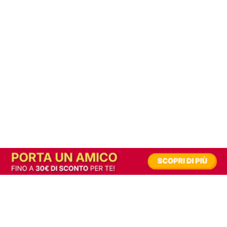
In alternativa, prova la versione digitale!
|
Abbonati
Contribuisci a mantenere questo sito gratuito
Riusciamo a fornire informazione gratuita grazie alla pubblicità erogata dai nostri
partner.
Accettando i consensi richiesti permetti ai nostri partner di creare un'esperienza