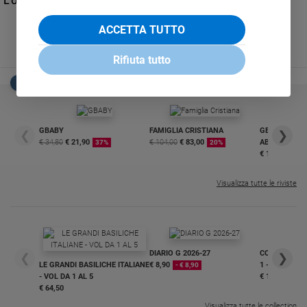
L'orgoglio italiano al Mit di Boston
e
giovani
ACCETTA TUTTO
Adolescenza
Rifiuta tutto
Bioetica
EDICOLA SAN PAOLO
Vai
GBABY
FAMIGLIA CRISTIANA
GBABY DIGITA
❮
❯
€ 34,80
€ 21,90
€ 104,00
€ 83,00
ABBONAMEN
37%
20%
€ 16,99
Riflessioni
Visualizza tutte le riviste
Foto
Video
DIARIO G 2026-27
COLLANA ARS
❮
❯
LE GRANDI BASILICHE ITALIANE
€ 8,90
1 - 2
Podcast
- € 8,90
- VOL DA 1 AL 5
€ 18,50
€ 64,50
Privacy
Visualizza tutte le collection