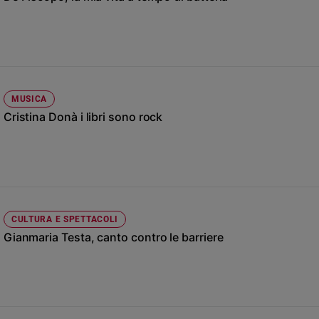
Chiesa
Chiesa
Fede
e
spiritualità
MUSICA
Santi
Cristina Donà i libri sono rock
Devozione
e
fede
Parola
del
giorno
Santo
CULTURA E SPETTACOLI
del
Gianmaria Testa, canto contro le barriere
giorno
Società
e
valori