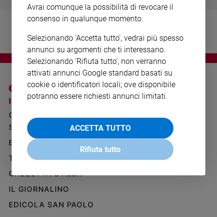
Ambiente
Avrai comunque la possibilità di revocare il
e
consenso in qualunque momento.
Creato
Selezionando 'Accetta tutto', vedrai più spesso
Volontariato
annunci su argomenti che ti interessano.
Diritti
Selezionando 'Rifiuta tutto', non verranno
Aziende
attivati annunci Google standard basati su
di
cookie o identificatori locali; ove disponibile
valore
potranno essere richiesti annunci limitati.
Caso
I SITI SAN PAOLO
NOTE LEGALI
della
GRUPPO EDITORIALE
PRIVACY POLICY
settimana
SAN PAOLO
ACCETTA TUTTO
INFORMATIVA
Migranti
BENESSERE
WHISTLEBLOWING
Diversità
Rifiuta tutto
SOCIAL
e
TELENOVA
inclusione
GAZZETTA D'ALBA
Costume
IL GIORNALINO
Cultura
EDICOLA SAN PAOLO
e
spettacoli