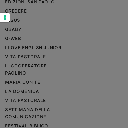
EDIZIONI SAN PAOLO
Sanremo
CREDERE
2026
JESUS
Cinema,
Tv
GBABY
e
G-WEB
streaming
Libri
I LOVE ENGLISH JUNIOR
Musica
VITA PASTORALE
Arte
IL COOPERATORE
PAOLINO
Famiglia
ed
MARIA CON TE
educazione
LA DOMENICA
Genitori
e
VITA PASTORALE
figli
SETTIMANA DELLA
Nonni
COMUNICAZIONE
Coppia
FESTIVAL BIBLICO
Scuola