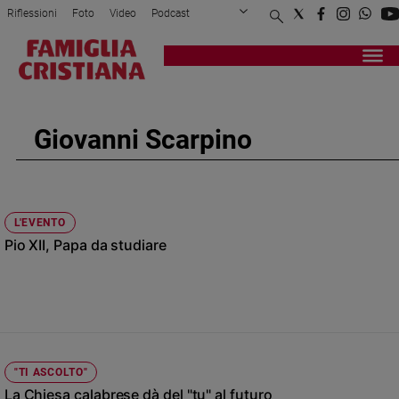
Riflessioni
Foto
Video
Podcast
Privacy Policy
Chi siamo
Contatti
Pubblicità
Attualità
Registrati
Redazione
Italia
Cronaca
Giovanni Scarpino
Politica
Mondo
Economia
Legalità
L'EVENTO
e
Pio XII, Papa da studiare
giustizia
Sport
Interviste
Papa
Papa
"TI ASCOLTO"
La Chiesa calabrese dà del "tu" al futuro