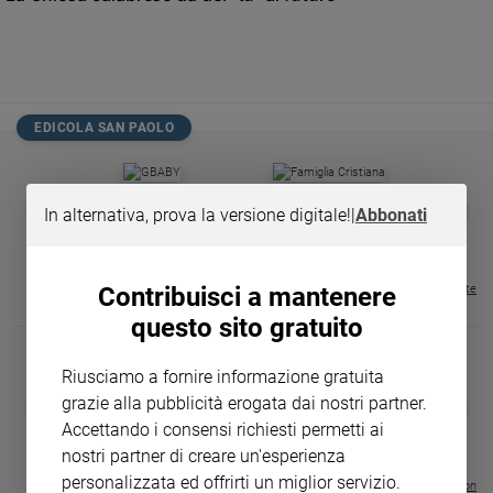
Chiesa
Chiesa
Fede
e
spiritualità
EDICOLA SAN PAOLO
Santi
Devozione
GBABY
FAMIGLIA CRISTIANA
GBABY DIGITA
❮
❯
e
In alternativa, prova la versione digitale!
|
Abbonati
€ 34,80
€ 21,90
€ 104,00
€ 83,00
ABBONAMEN
37%
20%
fede
€ 16,99
Parola
del
Contribuisci a mantenere
Visualizza tutte le riviste
giorno
questo sito gratuito
Santo
del
Riusciamo a fornire informazione gratuita
giorno
grazie alla pubblicità erogata dai nostri partner.
DIARIO G 2026-27
COLLANA ARS
❮
❯
LE GRANDI BASILICHE ITALIANE
€ 8,90
1 - 2
- € 8,90
Accettando i consensi richiesti permetti ai
Società
- VOL DA 1 AL 5
€ 18,50
e
nostri partner di creare un'esperienza
€ 64,50
valori
personalizzata ed offrirti un miglior servizio.
Visualizza tutte le collection