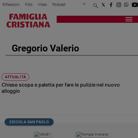
Riflessioni
Foto
Video
Podcast
Privacy Policy
Chi siamo
Contatti
Pubblicità
Attualità
Registrati
Redazione
Italia
Cronaca
Gregorio Valerio
Politica
Mondo
Economia
Legalità
ATTUALITÀ
e
Chiese scopa e paletta per fare le pulizie nel nuovo
giustizia
alloggio
Sport
Interviste
Papa
EDICOLA SAN PAOLO
Papa