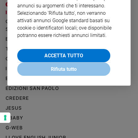
Ambiente
annunci su argomenti che ti interessano.
e
I SITI SAN PAOLO
NOTE LEGALI
Selezionando 'Rifiuta tutto', non verranno
Creato
attivati annunci Google standard basati su
GRUPPO EDITORIALE
PRIVACY POLICY
Volontariato
cookie o identificatori locali; ove disponibile
SAN PAOLO
INFORMATIVA
Diritti
potranno essere richiesti annunci limitati.
BENESSERE
WHISTLEBLOWING
Aziende
SOCIAL
di
TELENOVA
valore
ACCETTA TUTTO
GAZZETTA D'ALBA
Caso
IL GIORNALINO
della
Rifiuta tutto
settimana
EDICOLA SAN PAOLO
Migranti
EDIZIONI SAN PAOLO
Diversità
e
CREDERE
inclusione
JESUS
Costume
GBABY
Cultura
G-WEB
e
spettacoli
I LOVE ENGLISH JUNIOR