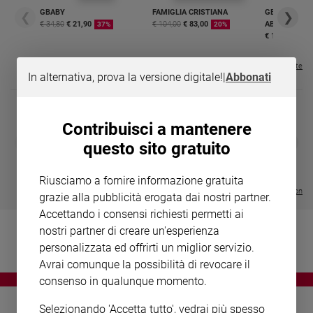
Chiesa
GBABY
FAMIGLIA CRISTIANA
GBABY DIGITA
❮
❯
Chiesa
€ 34,80
€ 21,90
€ 104,00
€ 83,00
ABBONAMEN
37%
20%
€ 16,99
Fede
e
Visualizza tutte le riviste
In alternativa, prova la versione digitale!
|
Abbonati
spiritualità
Santi
Devozione
Contribuisci a mantenere
e
DIARIO G 2026-27
COLLANA ARS
❮
❯
questo sito gratuito
fede
LE GRANDI BASILICHE ITALIANE
€ 8,90
1 - 2
- € 8,90
- VOL DA 1 AL 5
€ 18,50
Parola
€ 64,50
Riusciamo a fornire informazione gratuita
del
Visualizza tutte le collection
grazie alla pubblicità erogata dai nostri partner.
giorno
Accettando i consensi richiesti permetti ai
Santo
nostri partner di creare un'esperienza
del
giorno
personalizzata ed offrirti un miglior servizio.
Avrai comunque la possibilità di revocare il
Società
consenso in qualunque momento.
e
valori
Selezionando 'Accetta tutto', vedrai più spesso