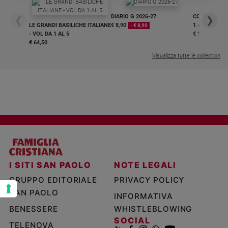
e
DIARIO G 2026-27
COLLANA ARS
❮
❯
giovani
LE GRANDI BASILICHE ITALIANE
€ 8,90
1 - 2
- € 8,90
Adolescenza
- VOL DA 1 AL 5
€ 18,50
€ 64,50
Bioetica
Visualizza tutte le collection
Vai
Riflessioni
Foto
I SITI SAN PAOLO
NOTE LEGALI
Video
GRUPPO EDITORIALE
PRIVACY POLICY
SAN PAOLO
INFORMATIVA
Podcast
BENESSERE
WHISTLEBLOWING
SOCIAL
Privacy
TELENOVA