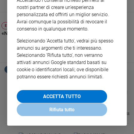
Accettando i consensi richiesti permetti ai
nostri partner di creare un'esperienza
Sanremo
personalizzata ed offrirti un miglior servizio.
2026
Avrai comunque la possibilità di revocare il
Cinema,
ELEZIONI & SCENARI
Tv
consenso in qualunque momento.
«Nessuno vince? Meglio larghe intese che nuovo voto»
e
Selezionando 'Accetta tutto', vedrai più spesso
streaming
annunci su argomenti che ti interessano.
Libri
Selezionando 'Rifiuta tutto', non verranno
Musica
attivati annunci Google standard basati su
Arte
cookie o identificatori locali; ove disponibile
EDICOLA SAN PAOLO
potranno essere richiesti annunci limitati.
Famiglia
ed
educazione
GBABY
FAMIGLIA CRISTIANA
GBABY DIGITA
❮
❯
€ 34,80
€ 21,90
€ 104,00
€ 83,00
ABBONAMEN
37%
20%
ACCETTA TUTTO
Genitori
€ 16,99
e
Rifiuta tutto
figli
Visualizza tutte le riviste
Nonni
Coppia
Scuola