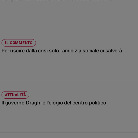
Chiesa
Chiesa
Fede
e
spiritualità
IL COMMENTO
Santi
Per uscire dalla crisi solo l'amicizia sociale ci salverà
Devozione
e
fede
Parola
del
giorno
Santo
ATTUALITÀ
del
Il governo Draghi e l'elogio del centro politico
giorno
Società
e
valori