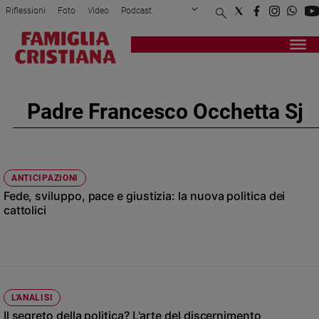
Riflessioni
Foto
Video
Podcast
Privacy Policy
Chi siamo
Contatti
Pubblicità
Attualità
Registrati
Redazione
Italia
Cronaca
Padre Francesco Occhetta Sj
Politica
Mondo
Economia
Legalità
ANTICIPAZIONI
e
Fede, sviluppo, pace e giustizia: la nuova politica dei
giustizia
cattolici
Sport
Interviste
Papa
Papa
L'ANALISI
Il segreto della politica? L'arte del discernimento