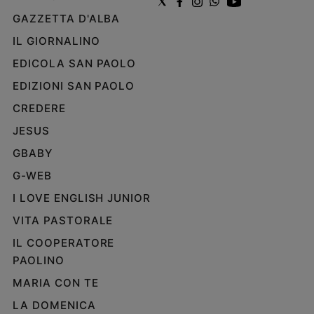
Policy
GAZZETTA D'ALBA
IL GIORNALINO
Chi
EDICOLA SAN PAOLO
siamo
EDIZIONI SAN PAOLO
CREDERE
Contatti
JESUS
Pubblicità
GBABY
G-WEB
Registrati
I LOVE ENGLISH JUNIOR
Redazione
VITA PASTORALE
IL COOPERATORE
Social
PAOLINO
MARIA CON TE
LA DOMENICA