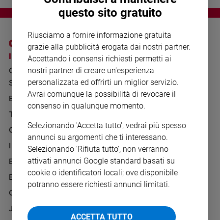
Chiesa
questo sito gratuito
Chiesa
Riusciamo a fornire informazione gratuita
Fede
grazie alla pubblicità erogata dai nostri partner.
e
I SITI SAN PAOLO
NOTE LEGALI
spiritualità
Accettando i consensi richiesti permetti ai
GRUPPO EDITORIALE
PRIVACY POLICY
nostri partner di creare un'esperienza
Santi
personalizzata ed offrirti un miglior servizio.
SAN PAOLO
Devozione
INFORMATIVA
Avrai comunque la possibilità di revocare il
e
BENESSERE
WHISTLEBLOWING
consenso in qualunque momento.
fede
SOCIAL
TELENOVA
Parola
Selezionando 'Accetta tutto', vedrai più spesso
del
GAZZETTA D'ALBA
annunci su argomenti che ti interessano.
giorno
IL GIORNALINO
Selezionando 'Rifiuta tutto', non verranno
Santo
attivati annunci Google standard basati su
EDICOLA SAN PAOLO
del
cookie o identificatori locali; ove disponibile
giorno
EDIZIONI SAN PAOLO
potranno essere richiesti annunci limitati.
CREDERE
Società
e
JESUS
valori
ACCETTA TUTTO