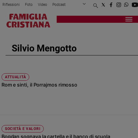
Riflessioni
Foto
Video
Podcast
Privacy Policy
Chi siamo
Contatti
Pubblicità
Attualità
Registrati
Redazione
Italia
Cronaca
Silvio Mengotto
Politica
Mondo
Economia
Legalità
ATTUALITÀ
e
Rom e sinti, il Porrajmos rimosso
giustizia
Sport
Interviste
Papa
Papa
SOCIETÀ E VALORI
Bogdan sognava la cartella e il banco di scuola