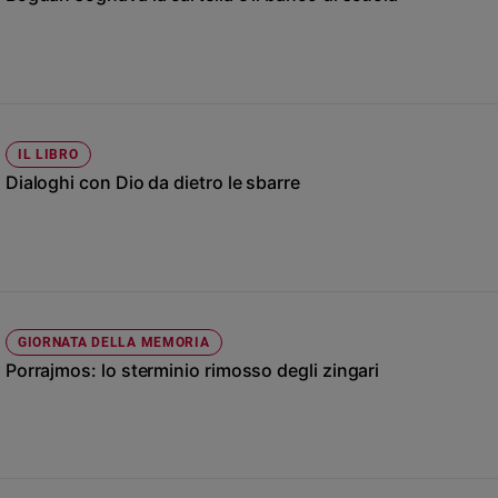
Chiesa
Chiesa
Fede
e
spiritualità
IL LIBRO
Santi
Dialoghi con Dio da dietro le sbarre
Devozione
e
fede
Parola
del
giorno
Santo
GIORNATA DELLA MEMORIA
del
Porrajmos: lo sterminio rimosso degli zingari
giorno
Società
e
valori