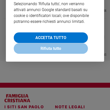
Selezionando 'Rifiuta tutto', non verranno
Sanremo
attivati annunci Google standard basati su
Visualizza tutte le riviste
2026
cookie o identificatori locali; ove disponibile
Cinema,
potranno essere richiesti annunci limitati.
Tv
e
streaming
DIARIO G 2026-27
COLLANA ARS
❮
❯
ACCETTA TUTTO
LE GRANDI BASILICHE ITALIANE
€ 8,90
1 - 2
Libri
- € 8,90
- VOL DA 1 AL 5
€ 18,50
Musica
€ 64,50
Rifiuta tutto
Arte
Visualizza tutte le collection
Famiglia
ed
educazione
Genitori
e
figli
Nonni
Coppia
I SITI SAN PAOLO
NOTE LEGALI
Scuola