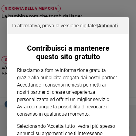
Ambiente
GIORNATA DELLA MEMORIA
e
La bambina rom che tornò dal lager
Creato
Volontariato
In alternativa, prova la versione digitale!
|
Abbonati
Diritti
Aziende
Contribuisci a mantenere
di
valore
questo sito gratuito
GIORNATA DELLA MEMORIA
Caso
«A sinistra e destra c’erano i picchiatori con le mazze: le
della
Riusciamo a fornire informazione gratuita
SS e i kapò»
settimana
grazie alla pubblicità erogata dai nostri partner.
Migranti
Accettando i consensi richiesti permetti ai
Diversità
nostri partner di creare un'esperienza
e
personalizzata ed offrirti un miglior servizio.
inclusione
EDICOLA SAN PAOLO
Avrai comunque la possibilità di revocare il
Costume
consenso in qualunque momento.
Cultura
GBABY
FAMIGLIA CRISTIANA
GBABY DIGITA
Selezionando 'Accetta tutto', vedrai più spesso
❮
❯
e
€ 34,80
€ 21,90
€ 104,00
€ 83,00
ABBONAMEN
37%
20%
annunci su argomenti che ti interessano.
spettacoli
€ 16,99