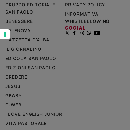
GRUPPO EDITORIALE
PRIVACY POLICY
e
giovani
SAN PAOLO
INFORMATIVA
Adolescenza
BENESSERE
WHISTLEBLOWING
Bioetica
SOCIAL
TELENOVA
GAZZETTA D'ALBA
IL GIORNALINO
Vai
EDICOLA SAN PAOLO
EDIZIONI SAN PAOLO
Riflessioni
CREDERE
Foto
JESUS
GBABY
Video
G-WEB
Podcast
I LOVE ENGLISH JUNIOR
VITA PASTORALE
Privacy