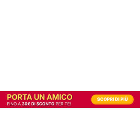
In alternativa, prova la versione digitale!
|
Abbonati
Contribuisci a mantenere questo sito gratuito
Riusciamo a fornire informazione gratuita grazie alla pubblicità erogata dai nostri
partner.
Accettando i consensi richiesti permetti ai nostri partner di creare un'esperienza