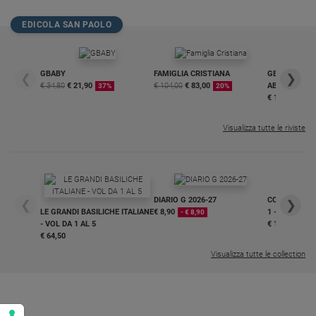
Policy
EDICOLA SAN PAOLO
Chi
GBABY
FAMIGLIA CRISTIANA
GBABY DIGITA
siamo
❮
❯
€ 34,80
€ 21,90
€ 104,00
€ 83,00
ABBONAMEN
37%
20%
€ 16,99
Contatti
Visualizza tutte le riviste
Pubblicità
Registrati
DIARIO G 2026-27
COLLANA ARS
❮
❯
LE GRANDI BASILICHE ITALIANE
€ 8,90
1 - 2
- € 8,90
Redazione
- VOL DA 1 AL 5
€ 18,50
€ 64,50
Visualizza tutte le collection
Social