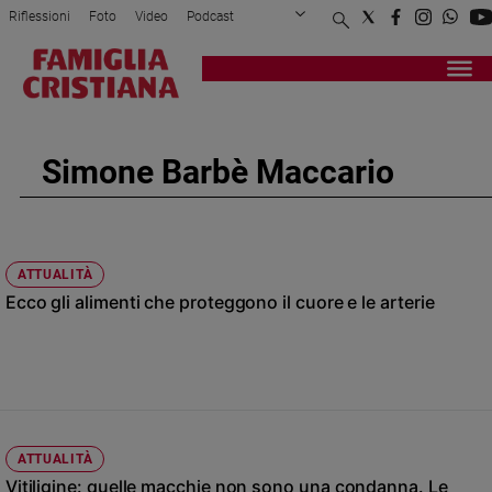
Riflessioni
Foto
Video
Podcast
Privacy Policy
Chi siamo
Contatti
Pubblicità
Attualità
Registrati
Redazione
Italia
Cronaca
Simone Barbè Maccario
Politica
Mondo
Economia
Legalità
ATTUALITÀ
e
Ecco gli alimenti che proteggono il cuore e le arterie
giustizia
Sport
Interviste
Papa
Papa
ATTUALITÀ
Vitiligine: quelle macchie non sono una condanna. Le