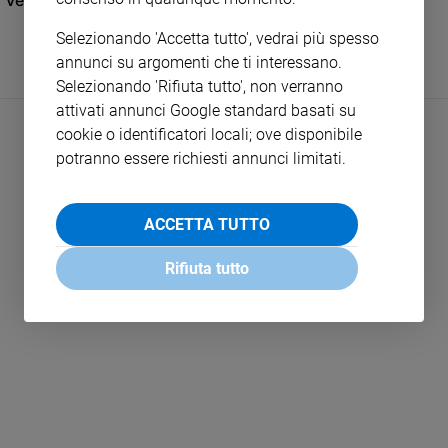
Vegani: guida alla dieta estrema
e
Selezionando 'Accetta tutto', vedrai più spesso
giovani
annunci su argomenti che ti interessano.
Adolescenza
Selezionando 'Rifiuta tutto', non verranno
Bioetica
attivati annunci Google standard basati su
cookie o identificatori locali; ove disponibile
potranno essere richiesti annunci limitati.
Vai
ACCETTA TUTTO
Riflessioni
Rifiuta tutto
LEGGI ALTRO
Foto
Video
Podcast
Privacy