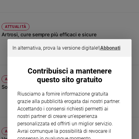
Sanremo
2026
Cinema,
ATTUALITÀ
Tv
Artrosi, cure sempre più efficaci e sicure
e
streaming
In alternativa, prova la versione digitale!
|
Abbonati
Libri
Musica
Arte
Contribuisci a mantenere
questo sito gratuito
ATTUALITÀ
Famiglia
ed
Soia, l'alternativa al lattosio ricca di proteine
educazione
Riusciamo a fornire informazione gratuita
grazie alla pubblicità erogata dai nostri partner.
Genitori
e
Accettando i consensi richiesti permetti ai
figli
nostri partner di creare un'esperienza
Nonni
personalizzata ed offrirti un miglior servizio.
Coppia
Avrai comunque la possibilità di revocare il
ALIMENTAZIONE
consenso in qualunque momento.
Scuola