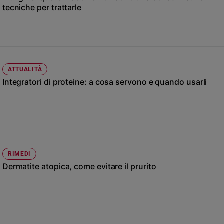
Chiesa
tecniche per trattarle
Chiesa
Fede
e
spiritualità
ATTUALITÀ
Santi
Integratori di proteine: a cosa servono e quando usarli
Devozione
e
fede
Parola
del
giorno
Santo
RIMEDI
del
Dermatite atopica, come evitare il prurito
giorno
Società
e
valori