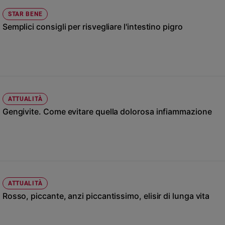
Ambiente
STAR BENE
e
Semplici consigli per risvegliare l'intestino pigro
Creato
Volontariato
Diritti
Aziende
di
valore
ATTUALITÀ
Caso
Gengivite. Come evitare quella dolorosa infiammazione
della
settimana
Migranti
Diversità
e
inclusione
Costume
ATTUALITÀ
Rosso, piccante, anzi piccantissimo, elisir di lunga vita
Cultura
e
spettacoli