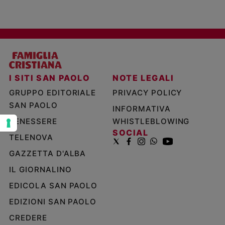
e
giovani
Adolescenza
Bioetica
I SITI SAN PAOLO
NOTE LEGALI
Vai
GRUPPO EDITORIALE
PRIVACY POLICY
SAN PAOLO
INFORMATIVA
Riflessioni
BENESSERE
WHISTLEBLOWING
SOCIAL
TELENOVA
Foto
GAZZETTA D'ALBA
IL GIORNALINO
Video
EDICOLA SAN PAOLO
Podcast
EDIZIONI SAN PAOLO
CREDERE
Privacy