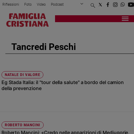
Riflessioni
Foto
Video
Podcast
Privacy Policy
Chi siamo
Contatti
Pubblicità
Attualità
Registrati
Redazione
Italia
Cronaca
Tancredi Peschi
Politica
Mondo
Economia
Legalità
NATALE DI VALORE
e
Eg Stada Italia: il "tour della salute" a bordo del camion
giustizia
della prevenzione
Sport
Interviste
Papa
Papa
ROBERTO MANCINI
Roberto Mancini: «Credo nelle apparizioni di Medjugorje,