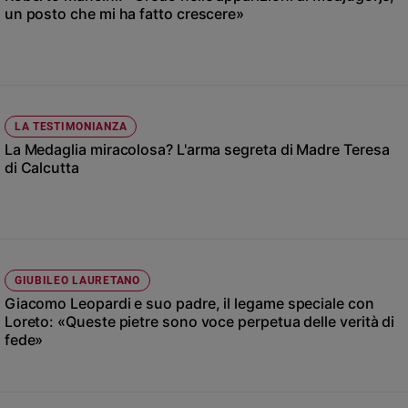
Chiesa
un posto che mi ha fatto crescere»
Chiesa
Fede
e
spiritualità
LA TESTIMONIANZA
Santi
La Medaglia miracolosa? L'arma segreta di Madre Teresa
Devozione
di Calcutta
e
fede
Parola
del
giorno
Santo
GIUBILEO LAURETANO
del
Giacomo Leopardi e suo padre, il legame speciale con
giorno
Loreto: «Queste pietre sono voce perpetua delle verità di
fede»
Società
e
valori