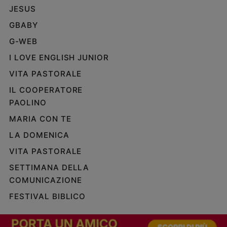
JESUS
Policy
GBABY
Chi
G-WEB
siamo
I LOVE ENGLISH JUNIOR
VITA PASTORALE
Contatti
IL COOPERATORE
PAOLINO
Pubblicità
MARIA CON TE
Registrati
LA DOMENICA
VITA PASTORALE
Redazione
SETTIMANA DELLA
COMUNICAZIONE
Social
FESTIVAL BIBLICO