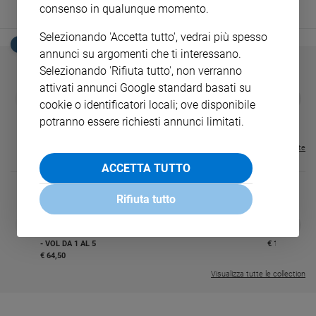
consenso in qualunque momento.
Sanremo
2026
Selezionando 'Accetta tutto', vedrai più spesso
EDICOLA SAN PAOLO
Cinema,
annunci su argomenti che ti interessano.
Tv
Selezionando 'Rifiuta tutto', non verranno
e
attivati annunci Google standard basati su
GBABY
FAMIGLIA CRISTIANA
GBABY DIGITA
streaming
❮
❯
cookie o identificatori locali; ove disponibile
€ 34,80
€ 21,90
€ 104,00
€ 83,00
ABBONAMEN
37%
20%
Libri
€ 16,99
potranno essere richiesti annunci limitati.
Musica
Visualizza tutte le riviste
Arte
ACCETTA TUTTO
Famiglia
ed
Rifiuta tutto
educazione
DIARIO G 2026-27
COLLANA ARS
❮
❯
Genitori
LE GRANDI BASILICHE ITALIANE
€ 8,90
1 - 2
- € 8,90
e
- VOL DA 1 AL 5
€ 18,50
€ 64,50
figli
Visualizza tutte le collection
Nonni
Coppia
Scuola