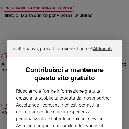
Ambiente
PREGHIAMO LA MADONNA DI LORETO
e
Il libro di Maria con te per vivere il Giubileo
Creato
Volontariato
Diritti
Aziende
di
In alternativa, prova la versione digitale!
|
Abbonati
valore
IL PROGETTO "ORA DI FUTURO"
Caso
Al Senato nove "mozioni di fiducia" dei bimbi che credono
della
Contribuisci a mantenere
nel domani
settimana
questo sito gratuito
Migranti
Diversità
Riusciamo a fornire informazione gratuita
e
inclusione
grazie alla pubblicità erogata dai nostri partner.
Accettando i consensi richiesti permetti ai
Costume
CHIESA
nostri partner di creare un'esperienza
Padre Pio: miracolato dalla Madonna di Fatima
Cultura
personalizzata ed offrirti un miglior servizio.
e
Avrai comunque la possibilità di revocare il
spettacoli