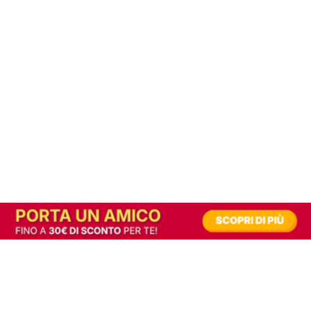
In alternativa, prova la versione digitale!
|
Abbonati
Contribuisci a mantenere questo sito gratuito
Riusciamo a fornire informazione gratuita grazie alla pubblicità erogata dai nostri
partner.
Accettando i consensi richiesti permetti ai nostri partner di creare un'esperienza