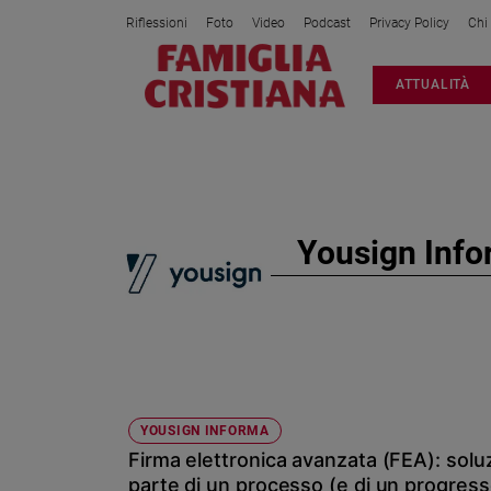
Riflessioni
Foto
Video
Podcast
Privacy Policy
Chi
Attualità
ATTUALITÀ
Italia
Cronaca
Politica
Mondo
Economia
Yousign Inf
Legalità
e
giustizia
Sport
Interviste
Papa
YOUSIGN INFORMA
Papa
Firma elettronica avanzata (FEA): sol
parte di un processo (e di un progresso