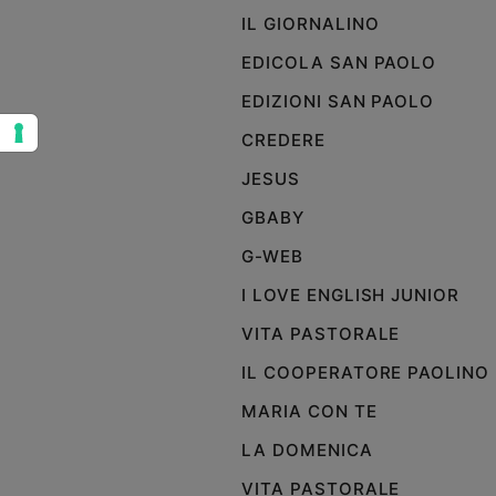
IL GIORNALINO
Sanremo
2026
EDICOLA SAN PAOLO
Cinema,
EDIZIONI SAN PAOLO
Tv
e
CREDERE
streaming
JESUS
Libri
Musica
GBABY
Arte
G-WEB
Famiglia
I LOVE ENGLISH JUNIOR
ed
educazione
VITA PASTORALE
Genitori
IL COOPERATORE PAOLINO
e
figli
MARIA CON TE
Nonni
LA DOMENICA
Coppia
VITA PASTORALE
Scuola