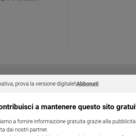
nativa, prova la versione digitale!
|
Abbonati
I LOVE ENGLISH JUNIOR
CREDERE
IL G
GBABY DIGITALE -
€ 69,00
€ 43,90
€ 98,80
€ 49,90
€ 11
35%
49%
ABBONAMENTO ANNUALE
€ 16,99
ontribuisci a mantenere questo sito gratui
iamo a fornire informazione gratuita grazie alla pubblicità
ta dai nostri partner.