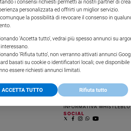
tando i consensi richiesti permetti ai nostri partner di crea
perienza personalizzata ed offrirti un miglior servizio.
COLLANA ARSENIO LUPIN
QUID+ ALLENIAMO
VOL. 1 - 2
MAGNIFICA HUMANITAS -
L'INTELLIGENZA
PRE
 comunque la possibilità di revocare il consenso in qualu
€ 18,50
ENCICLICA PAPALE
€ 27,50
SANT
nto.
€ 2,90
A 10
€ 24
ionando 'Accetta tutto', vedrai più spesso annunci su arg
i interessano.
ionando 'Rifiuta tutto', non verranno attivati annunci Goog
ard basati su cookie o identificatori locali; ove disponibile
nno essere richiesti annunci limitati.
NOTE LEGALI
ACCETTA TUTTO
Rifiuta tutto
PAOLO
PRIVACY POLICY
INFORMATIVA WHISTLEBL
SOCIAL