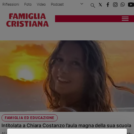
Riflessioni
Foto
Video
Podcast
Privacy Policy
Chi siamo
Contatti
Pubblicità
Attualità
Registrati
Redazione
Italia
CHIARA COSTANZO
Cronaca
Politica
Mondo
Economia
Legalità
e
giustizia
Sport
Interviste
Papa
FAMIGLIA ED EDUCAZIONE
Papa
Intitolata a Chiara Costanzo l’aula magna della sua scuola
Al Liceo Moreschi di Milano il ricordo di Chiara, vittima dell’incendio di Cras-