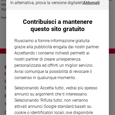
Chiesa
In alternativa, prova la versione digitale!
|
Abbonati
Montan, diventa impegno per il futuro. E la famiglia promuove una
Chiesa
Fondazione per offrire ai giovani la possibilità di realizzare i propri sogni
Paola Spotorno
Fede
Contribuisci a mantenere
e
questo sito gratuito
spiritualità
Santi
Riusciamo a fornire informazione gratuita
Devozione
grazie alla pubblicità erogata dai nostri partner.
e
Accettando i consensi richiesti permetti ai
fede
nostri partner di creare un'esperienza
Parola
personalizzata ed offrirti un miglior servizio.
del
Avrai comunque la possibilità di revocare il
giorno
I SITI SAN PAOLO
NOTE LEGALI
consenso in qualunque momento.
Santo
GRUPPO EDITORIALE
PRIVACY POLICY
del
SAN PAOLO
Selezionando 'Accetta tutto', vedrai più spesso
INFORMATIVA
giorno
annunci su argomenti che ti interessano.
BENESSERE
WHISTLEBLOWING
Selezionando 'Rifiuta tutto', non verranno
Società
SOCIAL
TELENOVA
e
attivati annunci Google standard basati su
valori
GAZZETTA D'ALBA
cookie o identificatori locali; ove disponibile