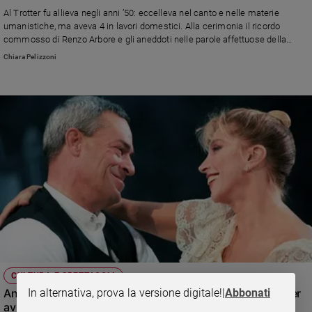
Chiesa
Al Trotter fu allieva negli anni ’50: eccelleva nel canto e nelle materie
Chiesa
umanistiche, ma aveva 4 in lavori domestici. Alla cerimonia il ricordo
commosso di Renzo Arbore e gli aneddoti nelle parole affettuose della
sorella Anna (foto dall'Archivio storico Casa del Sole)
Fede
Chiara Pelizzoni
e
spiritualità
Santi
Devozione
e
fede
Parola
del
giorno
Santo
del
giorno
Società
CULTURA E SPETTACOLI
e
In alternativa, prova la versione digitale!
|
Abbonati
Anna Melato: «L'unico rimpianto di Mariangela? Non aver
valori
avuto figli»