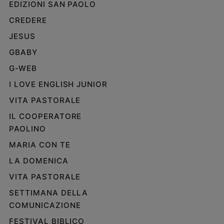
EDIZIONI SAN PAOLO
e
CREDERE
giovani
Adolescenza
JESUS
Bioetica
GBABY
G-WEB
I LOVE ENGLISH JUNIOR
Vai
VITA PASTORALE
IL COOPERATORE
Riflessioni
PAOLINO
MARIA CON TE
Foto
LA DOMENICA
Video
VITA PASTORALE
SETTIMANA DELLA
Podcast
COMUNICAZIONE
Privacy
FESTIVAL BIBLICO