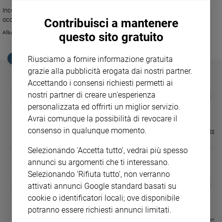
Ambiente
Incontro con la sorella della grande attrice scomparsa nel 2013 in
e
occasione dell'uscita di due libri su di lei.
Contribuisci a mantenere
Creato
Albarosa Camaldo
questo sito gratuito
Volontariato
Diritti
Riusciamo a fornire informazione gratuita
EDICOLA SAN PAOLO
Aziende
grazie alla pubblicità erogata dai nostri partner.
di
Accettando i consensi richiesti permetti ai
valore
GBABY
FAMIGLIA CRISTIANA
GBABY DIGITA
nostri partner di creare un'esperienza
❮
❯
Caso
€ 34,80
€ 21,90
€ 104,00
€ 83,00
ABBONAMEN
37%
20%
personalizzata ed offrirti un miglior servizio.
della
€ 16,99
Avrai comunque la possibilità di revocare il
settimana
consenso in qualunque momento.
Visualizza tutte le riviste
Migranti
Diversità
Selezionando 'Accetta tutto', vedrai più spesso
e
annunci su argomenti che ti interessano.
inclusione
Selezionando 'Rifiuta tutto', non verranno
Costume
DIARIO G 2026-27
COLLANA ARS
❮
❯
attivati annunci Google standard basati su
LE GRANDI BASILICHE ITALIANE
€ 8,90
1 - 2
- € 8,90
cookie o identificatori locali; ove disponibile
- VOL DA 1 AL 5
€ 18,50
Cultura
€ 64,50
potranno essere richiesti annunci limitati.
e
spettacoli
Visualizza tutte le collection