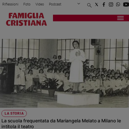
Riflessioni
Foto
Video
Podcast
Privacy Policy
Chi siamo
Contatti
Pubblicità
Attualità
Registrati
Redazione
Italia
ANNA MELATO
Cronaca
Politica
Mondo
Economia
Legalità
e
giustizia
Sport
Interviste
Papa
LA STORIA
Papa
La scuola frequentata da Mariangela Melato a Milano le
intitola il teatro