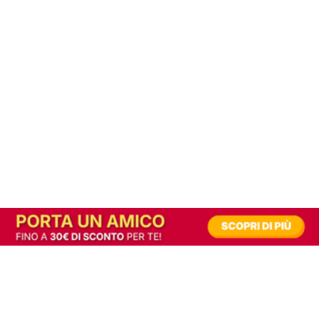
In alternativa, prova la versione digitale!
|
Abbonati
Contribuisci a mantenere questo sito gratuito
Riusciamo a fornire informazione gratuita grazie alla pubblicità erogata dai nostri
partner.
Accettando i consensi richiesti permetti ai nostri partner di creare un'esperienza