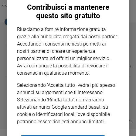
Ambiente
disponibilità di armi ad uso privato e l’incapacità della famiglia di chiedere
Contribuisci a mantenere
Alberto Pellai
aiuto e di accorgersi che qualcosa di grave sta accadendo al figlio
e
questo sito gratuito
Creato
EDICOLA SAN PAOLO
Volontariato
Riusciamo a fornire informazione gratuita
Diritti
grazie alla pubblicità erogata dai nostri partner.
Aziende
GBABY
FAMIGLIA CRISTIANA
GBABY DIGITA
Accettando i consensi richiesti permetti ai
❮
❯
di
€ 34,80
€ 21,90
€ 104,00
€ 83,00
ABBONAMEN
37%
20%
nostri partner di creare un'esperienza
valore
€ 16,99
personalizzata ed offrirti un miglior servizio.
Caso
Avrai comunque la possibilità di revocare il
Visualizza tutte le riviste
della
consenso in qualunque momento.
settimana
Migranti
Selezionando 'Accetta tutto', vedrai più spesso
Diversità
annunci su argomenti che ti interessano.
e
DIARIO G 2026-27
COLLANA ARS
❮
❯
Selezionando 'Rifiuta tutto', non verranno
inclusione
LE GRANDI BASILICHE ITALIANE
€ 8,90
1 - 2
- € 8,90
attivati annunci Google standard basati su
- VOL DA 1 AL 5
€ 18,50
Costume
€ 64,50
cookie o identificatori locali; ove disponibile
Visualizza tutte le collection
potranno essere richiesti annunci limitati.
Cultura
e
spettacoli