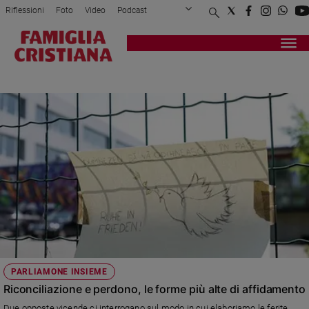
Riflessioni
Foto
Video
Podcast
Privacy Policy
Chi siamo
Contatti
Pubblicità
Attualità
Registrati
Redazione
Italia
GRAZ
Cronaca
Politica
Mondo
Economia
Legalità
e
giustizia
Sport
Interviste
Papa
PARLIAMONE INSIEME
Papa
Riconciliazione e perdono, le forme più alte di affidamento
Due opposte vicende ci interrogano sul modo in cui elaboriamo le ferite