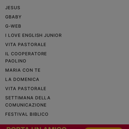
e
JESUS
giovani
GBABY
Adolescenza
G-WEB
Bioetica
I LOVE ENGLISH JUNIOR
VITA PASTORALE
Vai
IL COOPERATORE
PAOLINO
Riflessioni
MARIA CON TE
LA DOMENICA
Foto
VITA PASTORALE
SETTIMANA DELLA
Video
COMUNICAZIONE
Podcast
FESTIVAL BIBLICO
Privacy