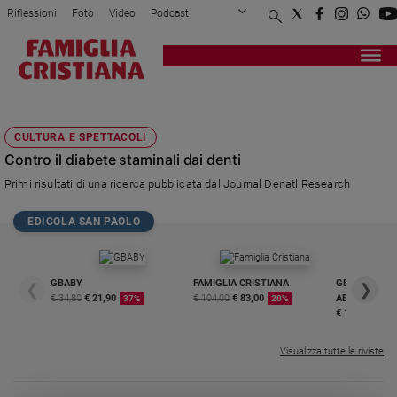
Riflessioni
Foto
Video
Podcast
Privacy Policy
Chi siamo
Contatti
Pubblicità
Attualità
Registrati
Redazione
Italia
JOURNAL DENATL RESEARCH
Cronaca
CULTURA E SPETTACOLI
Politica
Contro il diabete staminali dai denti
Mondo
Primi risultati di una ricerca pubblicata dal Journal Denatl Research
Economia
Legalità
EDICOLA SAN PAOLO
e
giustizia
Sport
GBABY
FAMIGLIA CRISTIANA
GBABY DIGITA
❮
❯
Interviste
€ 34,80
€ 21,90
€ 104,00
€ 83,00
ABBONAMEN
37%
20%
€ 16,99
Papa
Visualizza tutte le riviste
Papa