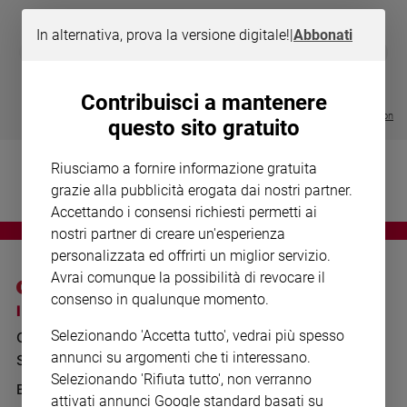
Chiesa
Chiesa
In alternativa, prova la versione digitale!
|
Abbonati
DIARIO G 2026-27
COLLANA ARS
❮
❯
LE GRANDI BASILICHE ITALIANE
€ 8,90
1 - 2
- € 8,90
Fede
- VOL DA 1 AL 5
€ 18,50
e
€ 64,50
Contribuisci a mantenere
spiritualità
Visualizza tutte le collection
questo sito gratuito
Santi
Devozione
Riusciamo a fornire informazione gratuita
e
grazie alla pubblicità erogata dai nostri partner.
fede
Accettando i consensi richiesti permetti ai
Parola
nostri partner di creare un'esperienza
del
personalizzata ed offrirti un miglior servizio.
giorno
Avrai comunque la possibilità di revocare il
Santo
consenso in qualunque momento.
del
I SITI SAN PAOLO
NOTE LEGALI
giorno
Selezionando 'Accetta tutto', vedrai più spesso
GRUPPO EDITORIALE
PRIVACY POLICY
annunci su argomenti che ti interessano.
Società
SAN PAOLO
INFORMATIVA
e
Selezionando 'Rifiuta tutto', non verranno
valori
BENESSERE
WHISTLEBLOWING
attivati annunci Google standard basati su