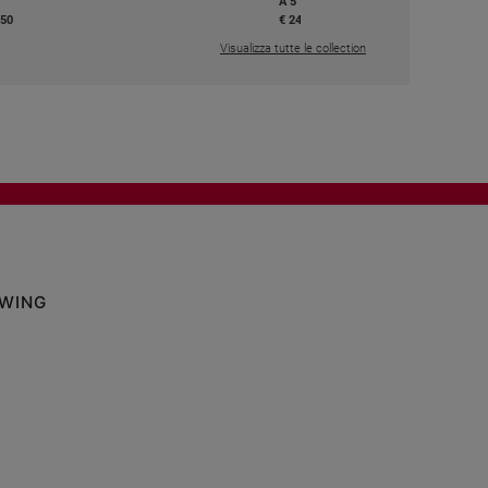
A 5
,50
€ 24,50
Visualizza tutte le collection
OWING