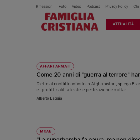
Riflessioni
Foto
Video
Podcast
Privacy Policy
Chi
Attualità
ATTUALITÀ
Italia
Cronaca
Politica
PENTAGONO
Mondo
Economia
AFFARI ARMATI
Come 20 anni di "guerra al terrore" han
Legalità
e
Dietro al conflitto infinito in Afghanistan, spiega Francesco Vignarca, della Rete Ita
giustizia
e i profitti saliti alle stelle per le aziende militari.
Sport
Alberto Laggia
Interviste
Papa
Papa
MOAB
"La superbomba fa paura, ma non dimen