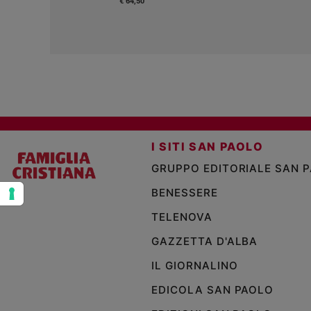
€ 64,50
e
giovani
Adolescenza
Bioetica
Vai
I SITI SAN PAOLO
GRUPPO EDITORIALE SAN 
Riflessioni
BENESSERE
Foto
TELENOVA
Video
GAZZETTA D'ALBA
IL GIORNALINO
Podcast
EDICOLA SAN PAOLO
Privacy