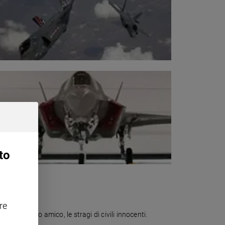
to
re
an, il fuoco amico, le stragi di civili innocenti.