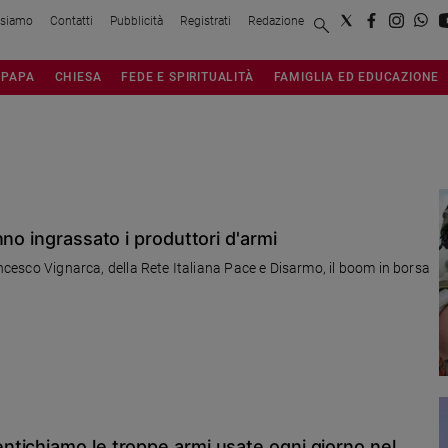
 siamo
Contatti
Pubblicità
Registrati
Redazione
PAPA
CHIESA
FEDE E SPIRITUALITÀ
FAMIGLIA ED EDUCAZIONE
no ingrassato i produttori d'armi
liana Pace e Disarmo, il boom in borsa
tichiamo le troppe armi usate ogni giorno nel