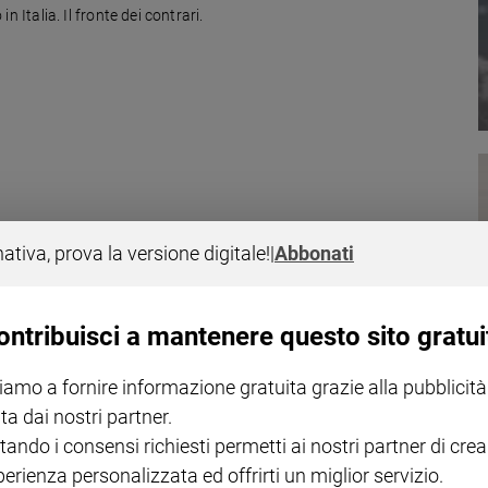
in Italia. Il fronte dei contrari.
gli F-35 per verifiche alla sicurezza, dopo un incendio su un velivolo. I
nativa, prova la versione digitale!
|
Abbonati
 volta in sedici mesi che questi aerei sono stati fermati per
ontribuisci a mantenere questo sito gratui
iamo a fornire informazione gratuita grazie alla pubblicità
ta dai nostri partner.
tando i consensi richiesti permetti ai nostri partner di crea
doppiogioco degli 007 pakistani che appoggiano gli insorti, il ruolo dell'Ir
perienza personalizzata ed offrirti un miglior servizio.