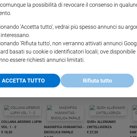
 comunque la possibilità di revocare il consenso in qualu
nto.
ionando 'Accetta tutto', vedrai più spesso annunci su arg
i interessano.
ionando 'Rifiuta tutto', non verranno attivati annunci Goog
ard basati su cookie o identificatori locali; ove disponibile
nno essere richiesti annunci limitati.
I LOVE ENGLISH JUNIOR
CREDERE
IL G
GBABY DIGITALE -
€ 69,00
€ 43,90
€ 98,80
€ 49,90
€ 11
35%
49%
ABBONAMENTO ANNUALE
€ 16,99
ACCETTA TUTTO
Rifiuta tutto
COLLANA ARSENIO LUPIN
QUID+ ALLENIAMO
VOL. 1 - 2
MAGNIFICA HUMANITAS -
L'INTELLIGENZA
PRE
€ 18,50
ENCICLICA PAPALE
€ 27,50
SANT