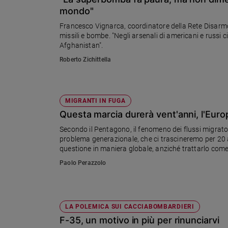
Chiesa
mondo"
Chiesa
Francesco Vignarca, coordinatore della Rete Disarmo, ricorda c
missili e bombe. "Negli arsenali di americani e russi
Fede
Afghanistan".
e
spiritualità
Roberto Zichittella
Santi
Devozione
e
MIGRANTI IN FUGA
fede
Questa marcia durerà vent'anni, l'Europ
Parola
Secondo il Pentagono, il fenomeno dei flussi migratori
del
problema generazionale, che ci trascineremo per 20 an
giorno
questione in maniera globale, anziché trattarlo com
Santo
del diritto d'asilo e senza spaccature fra generosi ed 
Paolo Perazzolo
del
giorno
Società
LA POLEMICA SUI CACCIABOMBARDIERI
e
valori
F-35, un motivo in più per rinunciarvi