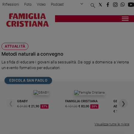
Riflessioni
Foto
Video
Podcast
Privacy Policy
Chi siamo
Contatti
Pubblicità
Attualità
Registrati
Redazione
Italia
QUALE ORIZZONTE PER LA SESSUALITÀ?
Cronaca
ATTUALITÀ
Politica
Metodi naturali a convegno
Mondo
La sfida di educare i giovani alla sessualità. Da oggi a domenica a Verona
Economia
un evento formativo per educatori.
Legalità
e
EDICOLA SAN PAOLO
giustizia
Sport
Interviste
GBABY
FAMIGLIA CRISTIANA
GBABY DIGITA
❮
❯
€ 34,80
€ 21,90
€ 104,00
€ 83,00
ABBONAMEN
37%
20%
Papa
€ 16,99
Papa
Visualizza tutte le riviste