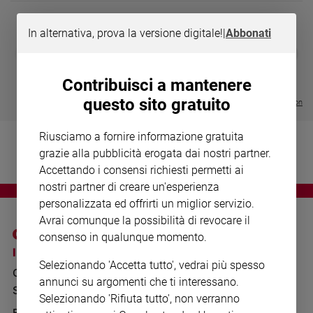
Chiesa
Chiesa
In alternativa, prova la versione digitale!
|
Abbonati
DIARIO G 2026-27
COLLANA ARS
❮
❯
Fede
LE GRANDI BASILICHE ITALIANE
€ 8,90
1 - 2
- € 8,90
e
- VOL DA 1 AL 5
€ 18,50
spiritualità
Contribuisci a mantenere
€ 64,50
questo sito gratuito
Santi
Visualizza tutte le collection
Devozione
e
Riusciamo a fornire informazione gratuita
fede
grazie alla pubblicità erogata dai nostri partner.
Parola
Accettando i consensi richiesti permetti ai
del
nostri partner di creare un'esperienza
giorno
personalizzata ed offrirti un miglior servizio.
Santo
Avrai comunque la possibilità di revocare il
del
consenso in qualunque momento.
giorno
I SITI SAN PAOLO
NOTE LEGALI
Selezionando 'Accetta tutto', vedrai più spesso
GRUPPO EDITORIALE
PRIVACY POLICY
Società
annunci su argomenti che ti interessano.
e
SAN PAOLO
INFORMATIVA
Selezionando 'Rifiuta tutto', non verranno
valori
BENESSERE
WHISTLEBLOWING