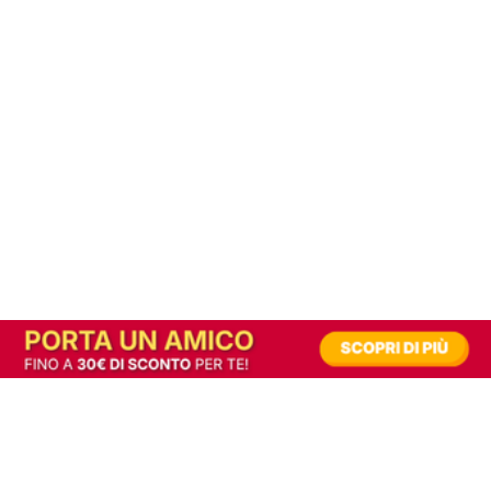
In alternativa, prova la versione digitale!
|
Abbonati
Contribuisci a mantenere questo sito gratuito
Riusciamo a fornire informazione gratuita grazie alla pubblicità erogata dai nostri
partner.
Accettando i consensi richiesti permetti ai nostri partner di creare un'esperienza