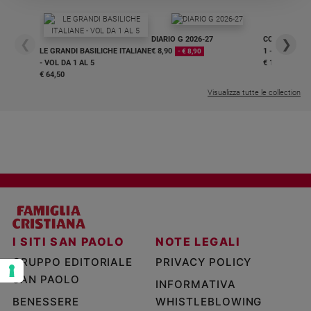
e
giovani
DIARIO G 2026-27
COLLANA ARS
❮
❯
Adolescenza
LE GRANDI BASILICHE ITALIANE
€ 8,90
1 - 2
- € 8,90
Bioetica
- VOL DA 1 AL 5
€ 18,50
€ 64,50
Visualizza tutte le collection
Vai
Riflessioni
Foto
Video
I SITI SAN PAOLO
NOTE LEGALI
GRUPPO EDITORIALE
PRIVACY POLICY
Podcast
SAN PAOLO
INFORMATIVA
BENESSERE
WHISTLEBLOWING
Privacy