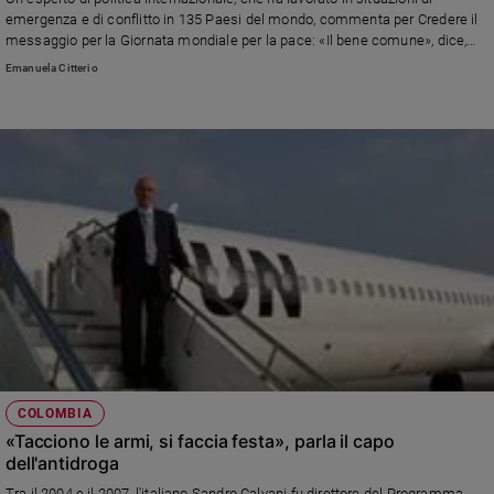
Chiesa
emergenza e di conflitto in 135 Paesi del mondo, commenta per Credere il
Chiesa
messaggio per la Giornata mondiale per la pace: «Il bene comune», dice,
«non è utopia»
Emanuela Citterio
Fede
e
spiritualità
Santi
Devozione
e
fede
Parola
del
giorno
Santo
del
giorno
COLOMBIA
Società
«Tacciono le armi, si faccia festa», parla il capo
e
dell'antidroga
valori
Tra il 2004 e il 2007, l'italiano Sandro Calvani fu direttore del Programma