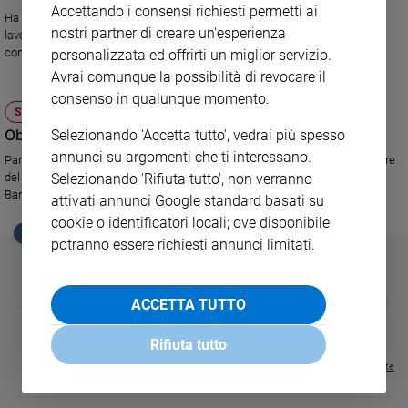
Accettando i consensi richiesti permetti ai
Ha cominciato nel settore internazionale della Caritas italiana, quindi ha
Sanremo
nostri partner di creare un'esperienza
lavorato nel sistema Onu: Organizzazione mondiale della sanità e Ufficio
2026
contro droga e crimine (Unodc).
personalizzata ed offrirti un miglior servizio.
Cinema,
Avrai comunque la possibilità di revocare il
Tv
consenso in qualunque momento.
e
SOCIETÀ E VALORI
streaming
Obiettivi (mancati?) del millennio
Selezionando 'Accetta tutto', vedrai più spesso
Libri
annunci su argomenti che ti interessano.
Parla Sandro Calvani, a lungo funzionario di spicco dell'Onu e oggi direttore
Musica
del centro Asean di eccellenza sugli Obiettivi di sviluppo del millennio di
Selezionando 'Rifiuta tutto', non verranno
Arte
Bangkok, in Thailandia.
attivati annunci Google standard basati su
cookie o identificatori locali; ove disponibile
Famiglia
EDICOLA SAN PAOLO
potranno essere richiesti annunci limitati.
ed
educazione
Genitori
GBABY
FAMIGLIA CRISTIANA
GBABY DIGITA
❮
❯
ACCETTA TUTTO
€ 34,80
€ 21,90
€ 104,00
€ 83,00
ABBONAMEN
37%
20%
e
€ 16,99
figli
Rifiuta tutto
Nonni
Visualizza tutte le riviste
Coppia
Scuola