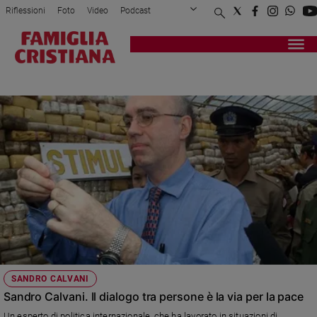
Riflessioni
Foto
Video
Podcast
Privacy Policy
Chi siamo
Contatti
Pubblicità
Attualità
Registrati
Redazione
Italia
SANDRO CALVANI
Cronaca
Politica
Mondo
Economia
Legalità
e
giustizia
Sport
Interviste
Papa
SANDRO CALVANI
Papa
Sandro Calvani. Il dialogo tra persone è la via per la pace
Un esperto di politica internazionale, che ha lavorato in situazioni di