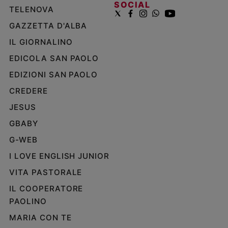
SOCIAL
TELENOVA
Policy
GAZZETTA D'ALBA
Chi
IL GIORNALINO
siamo
EDICOLA SAN PAOLO
EDIZIONI SAN PAOLO
Contatti
CREDERE
Pubblicità
JESUS
GBABY
Registrati
G-WEB
I LOVE ENGLISH JUNIOR
Redazione
VITA PASTORALE
Social
IL COOPERATORE
PAOLINO
MARIA CON TE