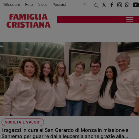
Riflessioni
Foto
Video
Podcast
Privacy Policy
Chi siamo
Contatti
Pubblicità
Attualità
Registrati
Redazione
Italia
ADOLESCENZA
Cronaca
Politica
Mondo
Economia
Legalità
e
giustizia
Sport
Interviste
Papa
SOCIETÀ E VALORI
Papa
I ragazzi in cura al San Gerardo di Monza in missione a
Sanremo per guarire dalla leucemia anche grazie alla