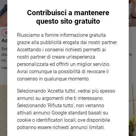
Contribuisci a mantenere
questo sito gratuito
GIOVANI IRREQUIETI
Riusciamo a fornire informazione gratuita
Adolescenti difficili: è giusto andare dallo psicologo?
grazie alla pubblicità erogata dai nostri partner.
Essere adolescenti non è sempre facile. più si cresce, più si diventa
Accettando i consensi richiesti permetti ai
disobbedienti nei confronti dei genitori. Talvolta in maniera volontaria, altre
nostri partner di creare un'esperienza
no... ma quanti litigi! Giusto chiedere aiuto allo psicologo?
personalizzata ed offrirti un miglior servizio.
Fabrizio Fantoni
Avrai comunque la possibilità di revocare il
consenso in qualunque momento.
Selezionando 'Accetta tutto', vedrai più spesso
annunci su argomenti che ti interessano.
Selezionando 'Rifiuta tutto', non verranno
attivati annunci Google standard basati su
cookie o identificatori locali; ove disponibile
potranno essere richiesti annunci limitati.