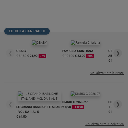
EDICOLA SAN PAOLO
GBABY
FAMIGLIA CRISTIANA
GBABY DIGITA
❮
❯
€ 34,80
€ 21,90
€ 104,00
€ 83,00
ABBONAMEN
37%
20%
€ 16,99
Visualizza tutte le riviste
DIARIO G 2026-27
COLLANA ARS
❮
❯
LE GRANDI BASILICHE ITALIANE
€ 8,90
1 - 2
- € 8,90
- VOL DA 1 AL 5
€ 18,50
€ 64,50
Visualizza tutte le collection