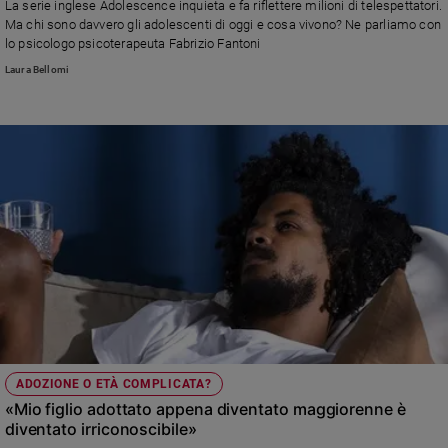
La serie inglese Adolescence inquieta e fa riflettere milioni di telespettatori.
Ambiente
Ma chi sono davvero gli adolescenti di oggi e cosa vivono? Ne parliamo con
e
lo psicologo psicoterapeuta Fabrizio Fantoni
Creato
Laura Bellomi
Volontariato
Diritti
Aziende
di
valore
Caso
della
settimana
Migranti
Diversità
e
inclusione
Costume
ADOZIONE O ETÀ COMPLICATA?
Cultura
«Mio figlio adottato appena diventato maggiorenne è
e
diventato irriconoscibile»
spettacoli