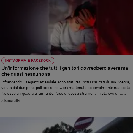
INSTAGRAM E FACEBOOK
Un'informazione che tutti i genitori dovrebbero avere ma
che quasi nessuno sa
Infrangendo il segreto aziendale sono stati resi noti i risultati di una ricerca,
voluta dai due principali social network ma tenuta colpevolmente nascosta.
Ne esce un quadro allarmante: l'uso di questi strumenti in età evolutiva
produce significativi impatti negativi sul benessere emotivo e psicologico
Alberto Pellai
soprattutto nelle ragazze e nei minori più fragili e vulnerabili