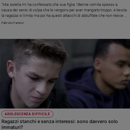
"Mia sorella mi ha confessato che sua figlia 18enne vomita spesso a
causa dei sensi di colpa che le vengono per aver mangiato troppo. A tavola
la ragazza si limita ma poi ha questi attacchi di abbuffate che non riesce a
controllare. Non vuole farsi curare e dice di potercela fare da sola ma i suoi
Fabrizio Fantoni
genitori sono molto preoccupati e anche io insieme a loro.."
ADOLESCENZA DIFFICILE
Ragazzi stanchi e senza interessi: sono davvero solo
immaturi?