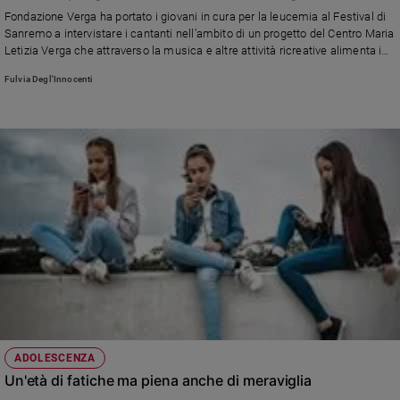
Chiesa
musica
Fondazione Verga ha portato i giovani in cura per la leucemia al Festival di
Chiesa
Sanremo a intervistare i cantanti nell’ambito di un progetto del Centro Maria
Letizia Verga che attraverso la musica e altre attività ricreative alimenta i
sogni, le passioni e permette di acquisire competenze. Tutto questo li aiuta
Fede
Fulvia Degl'Innocenti
ad affrontare meglio le terapie e a continuare a guardare al futuro con
e
spiritualità
coraggio e progettualità, oltre la malattia. Noi li abbiamo incontrati
Santi
Devozione
e
fede
Parola
del
giorno
Santo
del
giorno
Società
ADOLESCENZA
e
Un'età di fatiche ma piena anche di meraviglia
valori