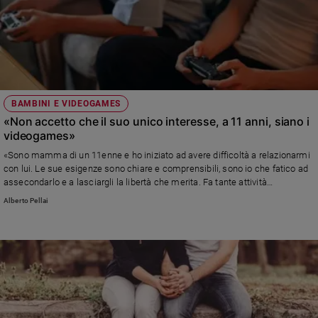
BAMBINI E VIDEOGAMES
«Non accetto che il suo unico interesse, a 11 anni, siano i
videogames»
«Sono mamma di un 11enne e ho iniziato ad avere difficoltà a relazionarmi
con lui. Le sue esigenze sono chiare e comprensibili, sono io che fatico ad
assecondarlo e a lasciargli la libertà che merita. Fa tante attività
extrascolastiche, ma a casa: solo videogiochi. Come posso accettare tutto
Alberto Pellai
questo e vivere più serenamente?»