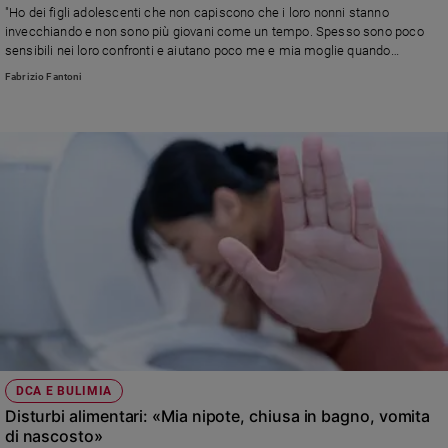
"Ho dei figli adolescenti che non capiscono che i loro nonni stanno
Policy
invecchiando e non sono più giovani come un tempo. Spesso sono poco
sensibili nei loro confronti e aiutano poco me e mia moglie quando
dobbiamo occuparci di loro. Ci può dare qualche consiglio?"
Chi
Fabrizio Fantoni
siamo
Contatti
Pubblicità
Registrati
Redazione
Social
DCA E BULIMIA
Disturbi alimentari: «Mia nipote, chiusa in bagno, vomita
di nascosto»