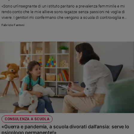
«Sono un'insegnante di un istituto paritario a prevalenza femminile e mi
rendo conto che le mie allieve sono ragazze senza passioni né voglia di
vivere. I genitori mi confermano che vengono a scuola di controvoglia e
molte di loro le trovo spesso isolate e circondate da poche amiche. Mi
Fabrizio Fantoni
chiedo come sia possibile a quell'età...»
CONSULENZA A SCUOLA
«Guerra e pandemia, a scuola divorati dall'ansia: serve lo
psicologo permanente!»