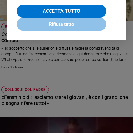
ACCETTA TUTTO
Rifiuta tutto
EDUCAZIONE
Cosa fare se i compagni di scuola fanno "spaccio" di
compiti
«Ho scoperto che alle superiori è diffusa e facile la compravendita di
compiti fatti dai "secchioni" che decidono di guadagnarci e che i ragazzi su
WhatsApp si dividono il lavoro per passare poco tempo sui libri. Che fare
con mia figlia, in prima liceo?»
Paola Spotorno
COLLOQUI COL PADRE
«Femminicidi: lasciamo stare i giovani, è con i grandi che
bisogna rifare tutto!»