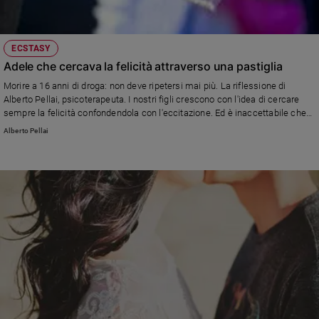
ECSTASY
Adele che cercava la felicità attraverso una pastiglia
Morire a 16 anni di droga: non deve ripetersi mai più. La riflessione di
Alberto Pellai, psicoterapeuta. I nostri figli crescono con l'idea di cercare
sempre la felicità confondendola con l'eccitazione. Ed è inaccettabile che
un minore abbia bisogno, per sentirsi vivo e felice, di qualcosa che gli
Alberto Pellai
induca chimicamente tale percezione. Abituati a temere il vuoto e la noia,
affrontano questi momenti nel modo peggiore: invece di imparare a
cercarsi imparano a perdersi.