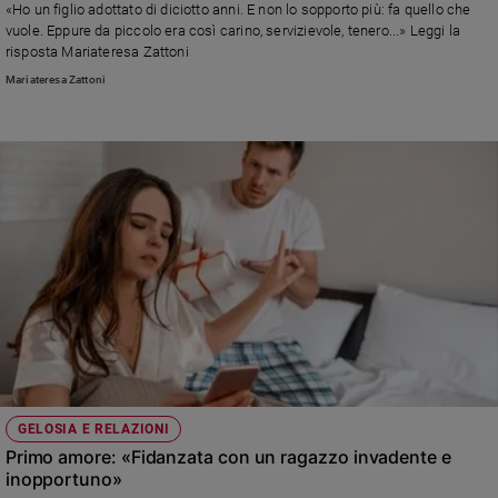
«Ho un figlio adottato di diciotto anni. E non lo sopporto più: fa quello che
Sanremo
vuole. Eppure da piccolo era così carino, servizievole, tenero...» Leggi la
risposta Mariateresa Zattoni
2026
Cinema,
Mariateresa Zattoni
Tv
e
streaming
Libri
Musica
Arte
Famiglia
ed
educazione
Genitori
e
figli
GELOSIA E RELAZIONI
Nonni
Primo amore: «Fidanzata con un ragazzo invadente e
Coppia
inopportuno»
Scuola