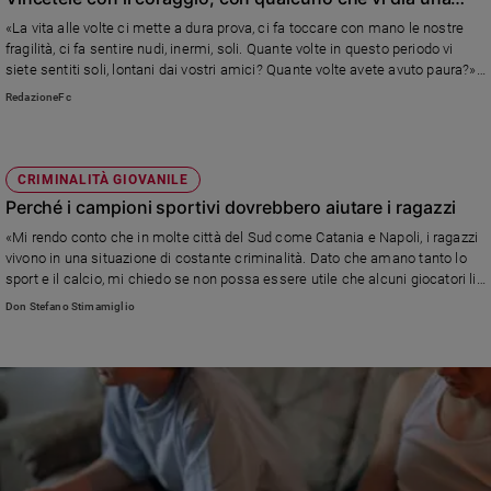
mano»
«La vita alle volte ci mette a dura prova, ci fa toccare con mano le nostre
fragilità, ci fa sentire nudi, inermi, soli. Quante volte in questo periodo vi
siete sentiti soli, lontani dai vostri amici? Quante volte avete avuto paura?».
Le parole di speranza di papa Francesco rivolte ai giovani durante l'incontro
RedazioneFc
del 18 Aprile in Piazza san Pietro: «Non bisogna vergognarsi di dire: “Ho
paura del buio!»
CRIMINALITÀ GIOVANILE
Perché i campioni sportivi dovrebbero aiutare i ragazzi
«Mi rendo conto che in molte città del Sud come Catania e Napoli, i ragazzi
vivono in una situazione di costante criminalità. Dato che amano tanto lo
sport e il calcio, mi chiedo se non possa essere utile che alcuni giocatori li
vadano a trovare a scuola per sensibilizzarli...»
Don Stefano Stimamiglio