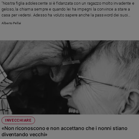
"Nostra figlia adolescente si è fidanzata con un ragazzo molto invadente e
e
geloso, la chiama sempre e quando lei ha impegni la convince a stare a
giovani
casa per vedersi. Adesso ha voluto sapere anche la password dei suoi
Adolescenza
social così che possa leggere tutto. Chiediamo consiglio e aiuto perché la
Alberto Pellai
nostra bambina non ci ascolta"
Bioetica
Vai
Riflessioni
Foto
Video
Podcast
INVECCHIARE
«Non riconoscono e non accettano che i nonni stiano
diventando vecchi»
Privacy