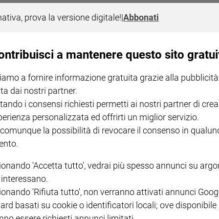
ere vivo lo spirito di coesione che «non è sparito all’improvviso dal cuore
nativa, prova la versione digitale!
|
Abbonati
ontribuisci a mantenere questo sito gratui
iamo a fornire informazione gratuita grazie alla pubblicità
ta dai nostri partner.
tando i consensi richiesti permetti ai nostri partner di crea
perienza personalizzata ed offrirti un miglior servizio.
NOTE LEGALI
 comunque la possibilità di revocare il consenso in qualu
nto.
PAOLO
PRIVACY POLICY
INFORMATIVA WHISTLEBL
ionando 'Accetta tutto', vedrai più spesso annunci su arg
SOCIAL
i interessano.
ionando 'Rifiuta tutto', non verranno attivati annunci Goog
ard basati su cookie o identificatori locali; ove disponibile
nno essere richiesti annunci limitati.