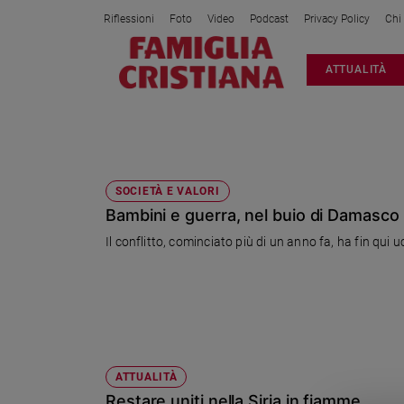
Riflessioni
Foto
Video
Podcast
Privacy Policy
Chi
Attualità
ATTUALITÀ
Italia
Cronaca
Politica
AL ASSAD
Mondo
Economia
SOCIETÀ E VALORI
Bambini e guerra, nel buio di Damasco
Legalità
e
Il conflitto, cominciato più di un anno fa, ha fin qui 
giustizia
Sport
Interviste
Papa
Papa
ATTUALITÀ
Restare uniti nella Siria in fiamme