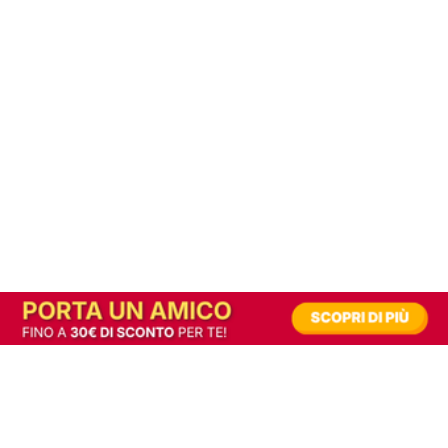
In alternativa, prova la versione digitale!
|
Abbonati
Contribuisci a mantenere questo sito gratuito
Riusciamo a fornire informazione gratuita grazie alla pubblicità erogata dai nostri
partner.
Accettando i consensi richiesti permetti ai nostri partner di creare un'esperienza