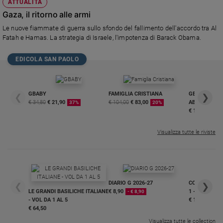
ATTUALITÀ
Policy
Gaza, il ritorno alle armi
Le nuove fiammate di guerra sullo sfondo del fallimento dell'accordo tra Al
Chi
Fatah e Hamas. La strategia di Israele, l'impotenza di Barack Obama.
siamo
EDICOLA SAN PAOLO
Contatti
GBABY
FAMIGLIA CRISTIANA
GBABY DIGITA
❮
❯
Pubblicità
€ 34,80
€ 21,90
€ 104,00
€ 83,00
ABBONAMEN
37%
20%
€ 16,99
Registrati
Visualizza tutte le riviste
Redazione
Social
DIARIO G 2026-27
COLLANA ARS
❮
❯
LE GRANDI BASILICHE ITALIANE
€ 8,90
1 - 2
- € 8,90
- VOL DA 1 AL 5
€ 18,50
€ 64,50
Visualizza tutte le collection