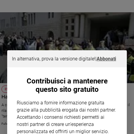
Sanremo
2026
Cinema,
Tv
e
streaming
Libri
Musica
In alternativa, prova la versione digitale!
|
Abbonati
Arte
Famiglia
Contribuisci a mantenere
ed
educazione
questo sito gratuito
ISRAELE
Hamas uccide in sinagoga
Genitori
Riusciamo a fornire informazione gratuita
e
A colpire due terroristi che erano stati liberati nel 2011 nello scambio per il
grazie alla pubblicità erogata dai nostri partner.
figli
rilascio del soldato Shalit. La politica degli insediamenti e il rischio della
"terza intifada".
Accettando i consensi richiesti permetti ai
Nonni
nostri partner di creare un'esperienza
Fulvio Scaglione
Coppia
personalizzata ed offrirti un miglior servizio.
Scuola