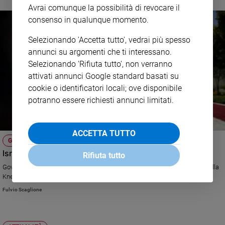
Avrai comunque la possibilità di revocare il
e
consenso in qualunque momento.
giovani
Adolescenza
Selezionando 'Accetta tutto', vedrai più spesso
Bioetica
annunci su argomenti che ti interessano.
Selezionando 'Rifiuta tutto', non verranno
attivati annunci Google standard basati su
Vai
cookie o identificatori locali; ove disponibile
potranno essere richiesti annunci limitati.
Riflessioni
ACCETTA TUTTO
GERUSALEMME, DAMASCO E DINTORNI
Foto
Israele e Palestina, tutto si muove. E il Papa...
Rifiuta tutto
Governo di unità nazionale tra Al Fatah e Hamas, maggioranze variabili alla
Video
Knesset. Come usciranno Abu Mazen e Peres dal Vaticano?
Fulvio Scaglione
Podcast
Privacy