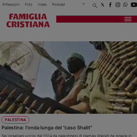
Riflessioni
Foto
Video
Podcast
Privacy Policy
Chi siamo
Contatti
Pubblicità
Attualità
Registrati
Redazione
Italia
AL FATAH
Cronaca
Politica
Mondo
Economia
Legalità
e
giustizia
Sport
Interviste
Papa
PALESTINA
Papa
Palestina: l'onda lunga del "caso Shalit"
Sei israeliani uccisi dal 2014 da palestinesi di Hamas liberati da Israele in