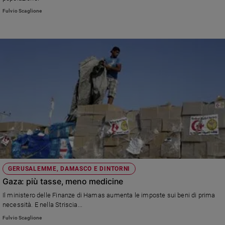
Ambiente
Fulvio Scaglione
e
Creato
Volontariato
Diritti
Aziende
di
valore
Caso
della
settimana
Migranti
Diversità
e
inclusione
GERUSALEMME, DAMASCO E DINTORNI
Gaza: più tasse, meno medicine
Costume
Il ministero delle Finanze di Hamas aumenta le imposte sui beni di prima
Cultura
necessità. E nella Striscia...
e
Fulvio Scaglione
spettacoli