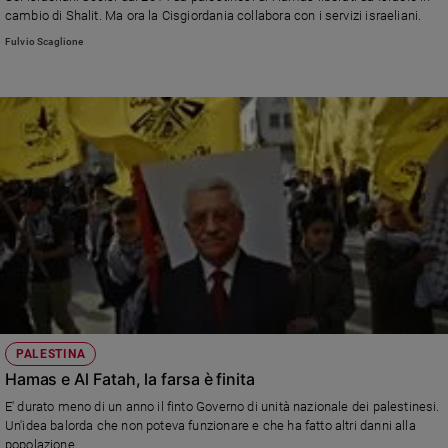
Chiesa
cambio di Shalit. Ma ora la Cisgiordania collabora con i servizi israeliani.
Chiesa
Fulvio Scaglione
Fede
e
spiritualità
Santi
Devozione
e
fede
Parola
del
giorno
Santo
del
giorno
PALESTINA
Hamas e Al Fatah, la farsa è finita
Società
E' durato meno di un anno il finto Governo di unità nazionale dei palestinesi.
e
Un'idea balorda che non poteva funzionare e che ha fatto altri danni alla
valori
popolazione.