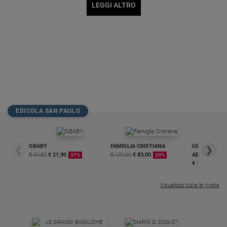
LEGGI ALTRO
Policy
Chi
siamo
Contatti
Pubblicità
EDICOLA SAN PAOLO
Registrati
GBABY
FAMIGLIA CRISTIANA
GBABY DIGITA
❮
❯
Redazione
€ 34,80
€ 21,90
€ 104,00
€ 83,00
ABBONAMEN
37%
20%
€ 16,99
Social
Visualizza tutte le riviste