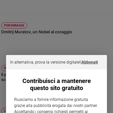
Sanremo
2026
Cinema,
Tv
PERSONAGGI
e
Dmitrij Muratov, un Nobel al coraggio
streaming
Libri
Musica
Arte
In alternativa, prova la versione digitale!
|
Abbonati
Famiglia
RUSSIA
ed
educazione
Il partito dello zar Putin verso la riconferma, tra lo
scontento dei russi
Contribuisci a mantenere
Genitori
questo sito gratuito
e
figli
Riusciamo a fornire informazione gratuita
Nonni
grazie alla pubblicità erogata dai nostri partner.
Coppia
L'INTERVENTO
Accettando i consensi richiesti permetti ai
Scuola