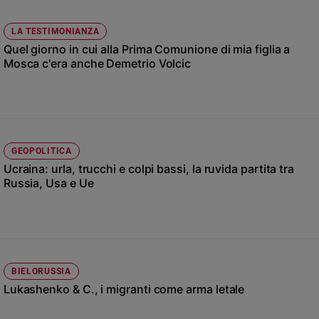
Ambiente
e
LA TESTIMONIANZA
Creato
Quel giorno in cui alla Prima Comunione di mia figlia a
Volontariato
Mosca c'era anche Demetrio Volcic
Diritti
Aziende
di
valore
Caso
GEOPOLITICA
della
Ucraina: urla, trucchi e colpi bassi, la ruvida partita tra
settimana
Russia, Usa e Ue
Migranti
Diversità
e
inclusione
Costume
BIELORUSSIA
Lukashenko & C., i migranti come arma letale
Cultura
e
spettacoli