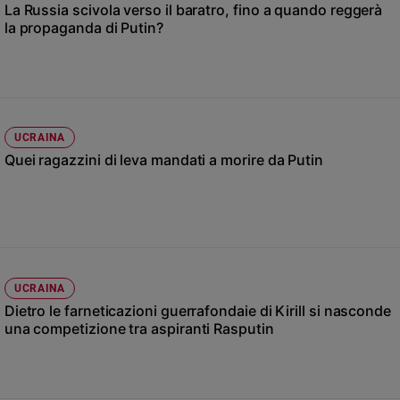
Chiesa
La Russia scivola verso il baratro, fino a quando reggerà
la propaganda di Putin?
Chiesa
Fede
e
spiritualità
Santi
UCRAINA
Devozione
Quei ragazzini di leva mandati a morire da Putin
e
fede
Parola
del
giorno
Santo
UCRAINA
del
Dietro le farneticazioni guerrafondaie di Kirill si nasconde
giorno
una competizione tra aspiranti Rasputin
Società
e
valori