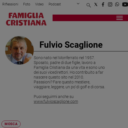
Riflessioni
Foto
Video
Podcast
Privacy Policy
Chi siamo
Contatti
Pubblicità
Attualità
Registrati
Redazione
Italia
Cronaca
Fulvio Scaglione
Politica
Mondo
Sono nato nel Monferrato nel 1957.
Economia
Sposato, padre di due figlie, lavoro a
Legalità
Famiglia Cristiana da una vita e sono uno
dei suoi vicedirettori. Ho contribuito a far
e
nascere questo sito nel 2010.
giustizia
Passsioni? Fare questo mestiere,
Sport
viaggiare, leggere, un po' di golf e di corsa.
Interviste
Puoi seguirmi anche su
www.fulvioscaglione.com
Papa
Papa
MOSCA