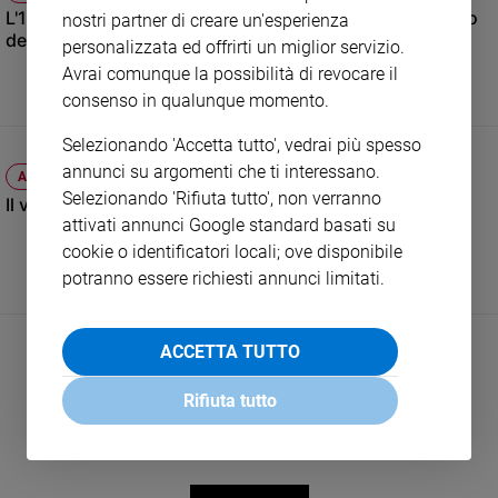
L'11 settembre, la tragedia delle Torri e l'atroce fallimento
nostri partner di creare un'esperienza
e
della guerra al terrorismo
giovani
personalizzata ed offrirti un miglior servizio.
Avrai comunque la possibilità di revocare il
Adolescenza
consenso in qualunque momento.
Bioetica
Selezionando 'Accetta tutto', vedrai più spesso
annunci su argomenti che ti interessano.
AFGHANISTAN
Vai
Selezionando 'Rifiuta tutto', non verranno
Il vero volto dei talebani oltre la facciata "moderata"
attivati annunci Google standard basati su
cookie o identificatori locali; ove disponibile
Riflessioni
potranno essere richiesti annunci limitati.
Foto
ACCETTA TUTTO
Video
Rifiuta tutto
Podcast
Privacy