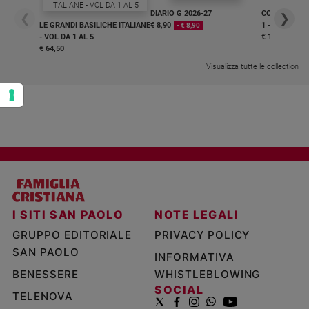
DIARIO G 2026-27
COLLANA ARS
❮
❯
LE GRANDI BASILICHE ITALIANE
€ 8,90
1 - 2
- € 8,90
- VOL DA 1 AL 5
€ 18,50
€ 64,50
Visualizza tutte le collection
I SITI SAN PAOLO
NOTE LEGALI
GRUPPO EDITORIALE
PRIVACY POLICY
SAN PAOLO
INFORMATIVA
BENESSERE
WHISTLEBLOWING
SOCIAL
TELENOVA