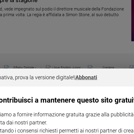
apre la stagione
id, vede impegnato sul podio il direttore musicale della Fondazione
r la prima volta. La regia è affidata a Simon Stone, al suo debutto
nativa, prova la versione digitale!
|
Abbonati
I LOVE ENGLISH JUNIOR
CREDERE
IL G
GBABY DIGITALE -
€ 69,00
€ 43,90
€ 98,80
€ 49,90
€ 11
35%
49%
ABBONAMENTO ANNUALE
€ 16,99
ontribuisci a mantenere questo sito gratui
iamo a fornire informazione gratuita grazie alla pubblicità
ta dai nostri partner.
tando i consensi richiesti permetti ai nostri partner di crea