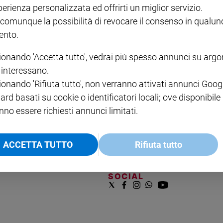
COLLANA ARSENIO LUPIN
QUID+ ALLENIAMO
perienza personalizzata ed offrirti un miglior servizio.
VOL. 1 - 2
MAGNIFICA HUMANITAS -
L'INTELLIGENZA
PRE
€ 18,50
ENCICLICA PAPALE
€ 27,50
SANT
 comunque la possibilità di revocare il consenso in qualu
€ 2,90
A 10
nto.
€ 24
ionando 'Accetta tutto', vedrai più spesso annunci su arg
i interessano.
ionando 'Rifiuta tutto', non verranno attivati annunci Goog
ard basati su cookie o identificatori locali; ove disponibile
nno essere richiesti annunci limitati.
NOTE LEGALI
ACCETTA TUTTO
Rifiuta tutto
PAOLO
PRIVACY POLICY
INFORMATIVA WHISTLEBL
SOCIAL