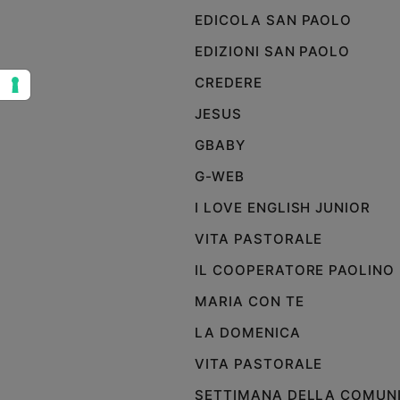
EDICOLA SAN PAOLO
Sanremo
2026
EDIZIONI SAN PAOLO
Cinema,
CREDERE
Tv
e
JESUS
streaming
GBABY
Libri
Musica
G-WEB
Arte
I LOVE ENGLISH JUNIOR
Famiglia
VITA PASTORALE
ed
educazione
IL COOPERATORE PAOLINO
Genitori
MARIA CON TE
e
figli
LA DOMENICA
Nonni
VITA PASTORALE
Coppia
SETTIMANA DELLA COMUN
Scuola