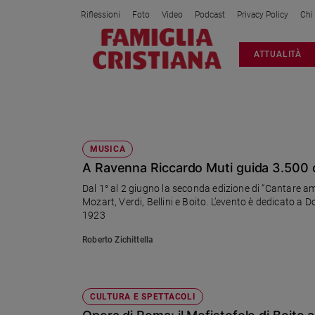
Riflessioni
Foto
Video
Podcast
Privacy Policy
Chi
Attualità
ATTUALITÀ
Italia
Cronaca
Politica
ARRIGO BOITO
Mondo
Economia
MUSICA
A Ravenna Riccardo Muti guida 3.500 co
Legalità
e
Dal 1° al 2 giugno la seconda edizione di “Cantare a
giustizia
Mozart, Verdi, Bellini e Boito. L’evento è dedicato a 
Sport
1923
Interviste
Roberto Zichittella
Papa
Papa
CULTURA E SPETTACOLI