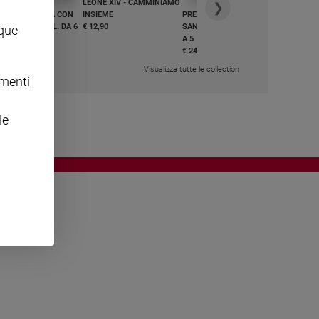
LEONE XIV - CAMMINIAMO
€ 34,90
❯
GHIAMO MARIA CON
INSIEME
PREGHIAMO MARIA CON
I E BEATI - VOL. DA 6
€ 12,90
SANTI E BEATI - VOL. DA 1
nque
A 5
,50
€ 24,50
Visualizza tutte le collection
omenti
le
OWING