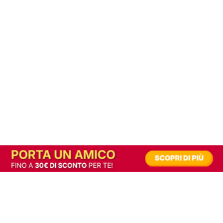
In alternativa, prova la versione digitale!
|
Abbonati
Contribuisci a mantenere questo sito gratuito
Riusciamo a fornire informazione gratuita grazie alla pubblicità erogata dai nostri
partner.
Accettando i consensi richiesti permetti ai nostri partner di creare un'esperienza