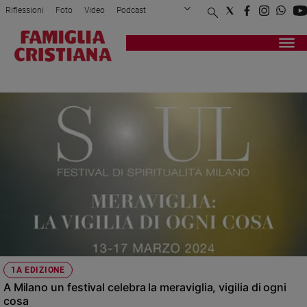
Riflessioni
Foto
Video
Podcast
Privacy Policy
Chi siamo
Contatti
Pubblicità
Attualità
Registrati
Redazione
Italia
BARICCO
Cronaca
Politica
Mondo
Economia
Legalità
e
giustizia
Sport
Interviste
Papa
1A EDIZIONE
Papa
A Milano un festival celebra la meraviglia, vigilia di ogni
cosa