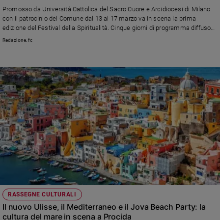
Chiesa
Promosso da Università Cattolica del Sacro Cuore e Arcidiocesi di Milano
Chiesa
con il patrocinio del Comune dal 13 al 17 marzo va in scena la prima
edizione del Festival della Spiritualità. Cinque giorni di programma diffuso
per invitarci a vedere lo straordinario nell’ordinario
Fede
Redazione.fc
e
spiritualità
Santi
Devozione
e
fede
Parola
del
giorno
Santo
del
giorno
Società
RASSEGNE CULTURALI
e
Il nuovo Ulisse, il Mediterraneo e il Jova Beach Party: la
valori
cultura del mare in scena a Procida