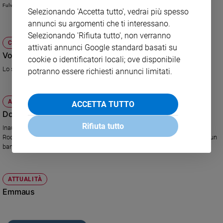
Fulvia Degl'Innocenti
e
Selezionando 'Accetta tutto', vedrai più spesso
giovani
annunci su argomenti che ti interessano.
Adolescenza
Selezionando 'Rifiuta tutto', non verranno
CULTURA E SPETTACOLI
Bioetica
attivati annunci Google standard basati su
Volo in diretta con Alessandro Baricco
cookie o identificatori locali; ove disponibile
Lo scrittore è ospite del programma di Rai 3
potranno essere richiesti annunci limitati.
Vai
ATTUALITÀ
ACCETTA TUTTO
Dove il dolore diventa colore
Riflessioni
Rifiuta tutto
Inaugurata a Torino la nuova Casa Oz. Affacciata sul giardino "Gianni
Rodari", offre sostegno innovativo alle famiglie che affrontano la sfida di un
Foto
bambino ammalato.
Video
ATTUALITÀ
Emmaus
Podcast
Privacy