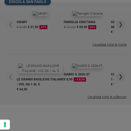
EDICOLA SAN PAOLO
Policy
Chi
GBABY
FAMIGLIA CRISTIANA
GBABY DIGITA
❮
❯
€ 34,80
€ 21,90
€ 104,00
€ 83,00
ABBONAMEN
37%
20%
siamo
€ 16,99
Visualizza tutte le riviste
Contatti
Pubblicità
Registrati
DIARIO G 2026-27
COLLANA ARS
❮
❯
LE GRANDI BASILICHE ITALIANE
€ 8,90
1 - 2
- € 8,90
- VOL DA 1 AL 5
€ 18,50
Redazione
€ 64,50
Visualizza tutte le collection
Social