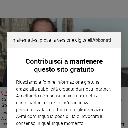
Sanremo
2026
Cinema,
Tv
e
streaming
In alternativa, prova la versione digitale!
|
Abbonati
Libri
Musica
Contribuisci a mantenere
Arte
questo sito gratuito
Famiglia
ed
Riusciamo a fornire informazione gratuita
educazione
grazie alla pubblicità erogata dai nostri partner.
STASERA IN TV
Genitori
Accettando i consensi richiesti permetti ai
Con Baricco al seguito dei migranti americani di Furore di
e
nostri partner di creare un'esperienza
Steinbeck
figli
personalizzata ed offrirti un miglior servizio.
Nonni
Stasera su Rai 3 alle 21,15 va in onda "Steinbeck, Furore", letture di
Avrai comunque la possibilità di revocare il
Alessandro Baricco e musiche di Francesco Bianconi dei Baustelle. Un
Coppia
consenso in qualunque momento.
modo per mettere in scena anche i drammi degli immigrati dei nostri tempi
Scuola