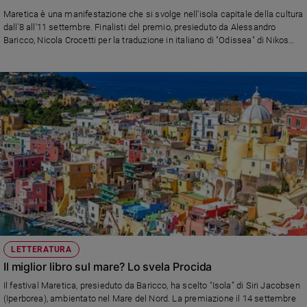
Ambiente
Maretica è una manifestazione che si svolge nell'isola capitale della cultura
e
dall'8 all'11 settembre. Finalisti del premio, presieduto da Alessandro
Creato
Baricco, Nicola Crocetti per la traduzione in italiano di "Odissea" di Nikos
Kazantzakis, Jovanotti per l’idea dei “Jova Beach Party” e "Mediterraneo" di
Volontariato
Caterina Bonvicini e Valerio Nicolosi
Diritti
Aziende
di
valore
Caso
della
settimana
Migranti
Diversità
e
inclusione
Costume
LETTERATURA
Il miglior libro sul mare? Lo svela Procida
Cultura
Il festival Maretica, presieduto da Baricco, ha scelto "Isola” di Siri Jacobsen
e
(Iperborea), ambientato nel Mare del Nord. La premiazione il 14 settembre
spettacoli