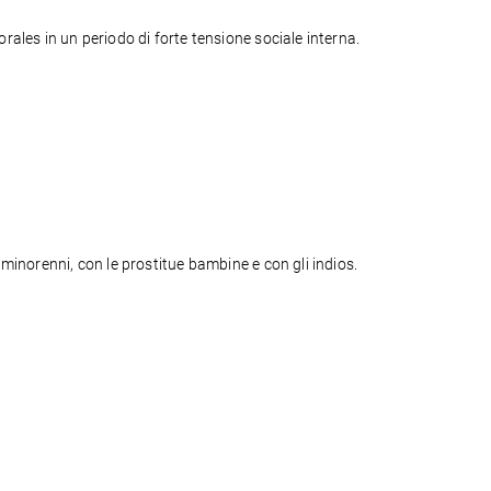
rales in un periodo di forte tensione sociale interna.
Riccardo Giavarini è il Volontario dell'anno 2011. La Focsiv lo premia per il suo tenace lavoro con i detenuti (specialmente se minorenni, con le prostitue bambine e con gli indios.