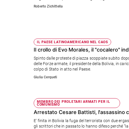
Ambiente
Roberto Zichittella
e
Creato
Volontariato
Diritti
Aziende
IL PAESE LATINOAMERICANO NEL CAOS
di
Il crollo di Evo Morales, il "cocalero" i
valore
Spinto dalle proteste di piazza scoppiate subito dopo 
Caso
delle Forze armate, il presidente della Bolivia, in ca
della
colpo di Stato in atto nel Paese.
settimana
Giulia Cerqueti
Migranti
Diversità
e
inclusione
MEMBRO DEI PROLETARI ARMATI PER IL
COMUNISMO
Costume
Arrestato Cesare Battisti, l'assassino c
Cultura
E' finita in Bolivia la fuga del terrorista con due erg
e
gli scrittori che in passato lo hanno difeso perché "la 
spettacoli