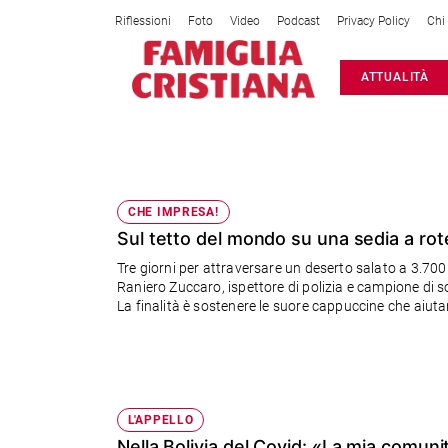
Riflessioni
Foto
Video
Podcast
Privacy Policy
Chi
Attualità
ATTUALITÀ
Italia
Cronaca
Politica
BOLIVIA
Mondo
Economia
CHE IMPRESA!
Sul tetto del mondo su una sedia a rote
Legalità
e
Tre giorni per attraversare un deserto salato a 3.700 metri di altezza in Boli
giustizia
Raniero Zuccaro, ispettore di polizia e campione di s
Sport
La finalità è sostenere le suore cappuccine che aiuta
Interviste
Papa
Papa
L'APPELLO
Nella Bolivia del Covid: «La mia comuni