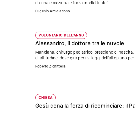
da una eccezionale forza intellettuale"
Sanremo
Eugenio Arcidiacono
2026
Cinema,
Tv
e
VOLONTARIO DELL'ANNO
streaming
Alessandro, il dottore tra le nuvole
Libri
Manciana, chirurgo pediatrico, bresciano di nascita, è 
Musica
di altitudine, dove gira per i villaggi dell’altopiano pe
Arte
Roberto Zichittella
Famiglia
ed
educazione
CHIESA
Genitori
Gesù dona la forza di ricominciare: il P
e
figli
Nonni
Coppia
Scuola