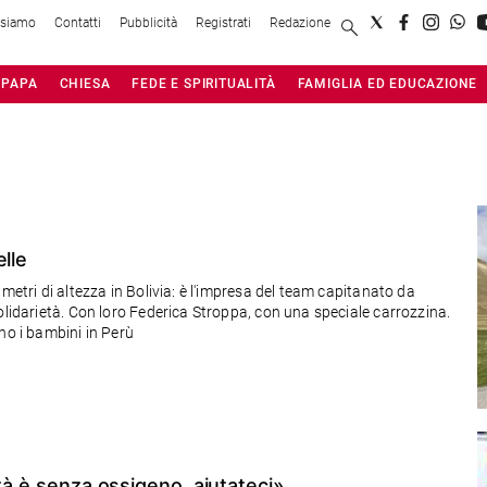
 siamo
Contatti
Pubblicità
Registrati
Redazione
PAPA
CHIESA
FEDE E SPIRITUALITÀ
FAMIGLIA ED EDUCAZIONE
lle
via: è l'impresa del team capitanato da
olidarietà. Con loro Federica Stroppa, con una speciale carrozzina.
no i bambini in Perù
tà è senza ossigeno, aiutateci»