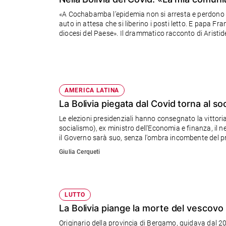
Chiesa
«A Cochabamba l’epidemia non si arresta e perdono l
Chiesa
auto in attesa che si liberino i posti letto. E papa F
diocesi del Paese». Il drammatico racconto di Aristid
Fede
e
spiritualità
Santi
Devozione
AMERICA LATINA
e
La Bolivia piegata dal Covid torna al s
fede
Le elezioni presidenziali hanno consegnato la vittor
Parola
socialismo), ex ministro dell'Economia e finanza, il 
del
il Governo sarà suo, senza l'ombra incombente del 
giorno
Giulia Cerqueti
Santo
del
giorno
LUTTO
Società
La Bolivia piange la morte del vescovo 
e
valori
Originario della provincia di Bergamo, guidava dal 20