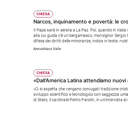
Policy
CHIESA
Narcos, inquinamento e povertà: le croc
Chi
Il Papa sarà in serata a La Paz. Poi, quando in Italia 
siamo
alla cui guida c'è un bergamasco, monsignor Sergio Gua
difesa dei diritti delle minoranze, indios in testa: nos
Contatti
Annachiara Valle
Pubblicità
CHIESA
Registrati
«Dall'America Latina attendiamo nuovi 
«Ci si aspetta che vengano coniugati tradizione cristi
Redazione
sviluppo scientifico e tecnologico con saggezza uma
di Stato, il cardinale Pietro Parolin, in un'intervista 
Bolivia e Paraguay.
Social