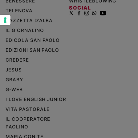
BENESSERE
WHISTLEBLOWING
e
SOCIAL
TELENOVA
giovani
GAZZETTA D'ALBA
Adolescenza
Bioetica
IL GIORNALINO
EDICOLA SAN PAOLO
EDIZIONI SAN PAOLO
Vai
CREDERE
JESUS
Riflessioni
GBABY
Foto
G-WEB
I LOVE ENGLISH JUNIOR
Video
VITA PASTORALE
IL COOPERATORE
Podcast
PAOLINO
Privacy
MARIA CON TE