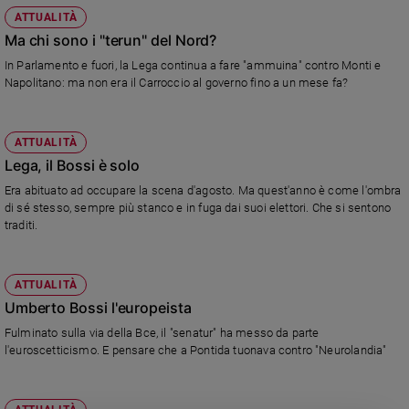
Chiesa
ATTUALITÀ
Chiesa
Ma chi sono i "terun" del Nord?
In Parlamento e fuori, la Lega continua a fare "ammuina" contro Monti e
Fede
Napolitano: ma non era il Carroccio al governo fino a un mese fa?
e
spiritualità
Santi
ATTUALITÀ
Devozione
Lega, il Bossi è solo
e
Era abituato ad occupare la scena d'agosto. Ma quest'anno è come l'ombra
fede
di sé stesso, sempre più stanco e in fuga dai suoi elettori. Che si sentono
Parola
traditi.
del
giorno
Santo
ATTUALITÀ
del
Umberto Bossi l'europeista
giorno
Fulminato sulla via della Bce, il "senatur" ha messo da parte
l'euroscetticismo. E pensare che a Pontida tuonava contro "Neurolandia"
Società
e
valori