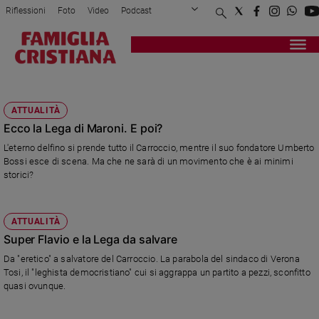
Riflessioni
Foto
Video
Podcast
Privacy Policy
Chi siamo
Contatti
Pubblicità
Attualità
Registrati
Redazione
Italia
CARROCCIO
Cronaca
ATTUALITÀ
Politica
Ecco la Lega di Maroni. E poi?
Mondo
L'eterno delfino si prende tutto il Carroccio, mentre il suo fondatore Umberto
Economia
Bossi esce di scena. Ma che ne sarà di un movimento che è ai minimi
Legalità
storici?
e
giustizia
Sport
ATTUALITÀ
Interviste
Super Flavio e la Lega da salvare
Da "eretico" a salvatore del Carroccio. La parabola del sindaco di Verona
Papa
Tosi, il "leghista democristiano" cui si aggrappa un partito a pezzi, sconfitto
quasi ovunque.
Papa