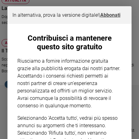
ATTUALITÀ
Ambiente
La Lega sull'orlo del baratro
e
In alternativa, prova la versione digitale!
|
Abbonati
Dopo Pontida il Carroccio cerca il rilancio: il popolo padano chiede la
Creato
secessione ma il suo leader Umberto Bossi è un guerriero stanco
Volontariato
Diritti
Contribuisci a mantenere
Aziende
ATTUALITÀ
questo sito gratuito
di
Il Trota, un uomo solo al comando
valore
Scopriamo oggi che la Lega scherzava: si è sempre battuta contro il
Riusciamo a fornire informazione gratuita
Caso
nepotismo, spazio a meritevoli e non raccomandati. E invece per il figlio di
grazie alla pubblicità erogata dai nostri partner.
della
Bossi due tappe a velocità supersonica.
Accettando i consensi richiesti permetti ai
settimana
nostri partner di creare un'esperienza
Migranti
EDICOLA SAN PAOLO
personalizzata ed offrirti un miglior servizio.
Diversità
Avrai comunque la possibilità di revocare il
e
inclusione
consenso in qualunque momento.
GBABY
FAMIGLIA CRISTIANA
GBABY DIGITA
❮
❯
€ 34,80
€ 21,90
€ 104,00
€ 83,00
ABBONAMEN
37%
20%
Costume
€ 16,99
Selezionando 'Accetta tutto', vedrai più spesso
annunci su argomenti che ti interessano.
Cultura
Visualizza tutte le riviste
e
Selezionando 'Rifiuta tutto', non verranno
spettacoli