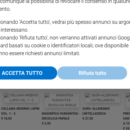
 comunque la possibilità di revocare il consenso in qualu
nto.
ionando 'Accetta tutto', vedrai più spesso annunci su arg
i interessano.
ionando 'Rifiuta tutto', non verranno attivati annunci Goog
ard basati su cookie o identificatori locali; ove disponibile
I LOVE ENGLISH JUNIOR
CREDERE
IL G
nno essere richiesti annunci limitati.
GBABY DIGITALE -
€ 69,00
€ 43,90
€ 98,80
€ 49,90
€ 11
35%
49%
ABBONAMENTO ANNUALE
€ 16,99
ACCETTA TUTTO
Rifiuta tutto
COLLANA ARSENIO LUPIN
QUID+ ALLENIAMO
VOL. 1 - 2
MAGNIFICA HUMANITAS -
L'INTELLIGENZA
PRE
€ 18,50
ENCICLICA PAPALE
€ 27,50
SANT
€ 2,90
A 10
€ 24