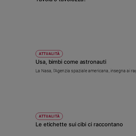
Chiesa
Chiesa
Fede
e
spiritualità
Santi
Devozione
ATTUALITÀ
e
Usa, bimbi come astronauti
fede
La Nasa, l'Agenzia spaziale americana, insegna ai ra
Parola
del
giorno
Santo
del
giorno
ATTUALITÀ
Società
Le etichette sui cibi ci raccontano
e
valori