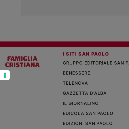
e
giovani
Adolescenza
Bioetica
Vai
I SITI SAN PAOLO
GRUPPO EDITORIALE SAN 
Riflessioni
BENESSERE
TELENOVA
Foto
GAZZETTA D'ALBA
Video
IL GIORNALINO
EDICOLA SAN PAOLO
Podcast
EDIZIONI SAN PAOLO
Privacy