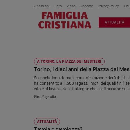
Riflessioni
Foto
Video
Podcast
Privacy Policy
Chi
Attualità
ATTUALITÀ
Italia
Cronaca
Politica
CIBI
Mondo
Economia
A TORINO, LA PIAZZA DEI MESTIERI
Torino, i dieci anni della Piazza dei Mes
Legalità
e
Si concludono domani con un'esibizione dei "cibi di s
giustizia
ha consentito a 1.500 ragazzi, molti dei quali fin lì 
Sport
vita e al lavoro. Nelle botteghe che si affacciano sulla
1.250 litri di birra e il ristorante ha servito 1.050 pas
Interviste
Pino Pignatta
Papa
Papa
ATTUALITÀ
Tavola o tavolozza?