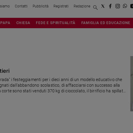
 siamo
Contatti
Pubblicità
Registrati
Redazione
PAPA
CHIESA
FEDE E SPIRITUALITÀ
FAMIGLIA ED EDUCAZIONE
tieri
trada" i festeggiamenti per i dieci anni di un modello educativo che
segnati dall'abbandono scolastico, di affacciarsi con successo alla
 corte sono stati venduti 370 kg di cioccolato, il birrificio ha spillato
ti. L'esperienza approda in altre città italiane. A Catania, ad esempio...