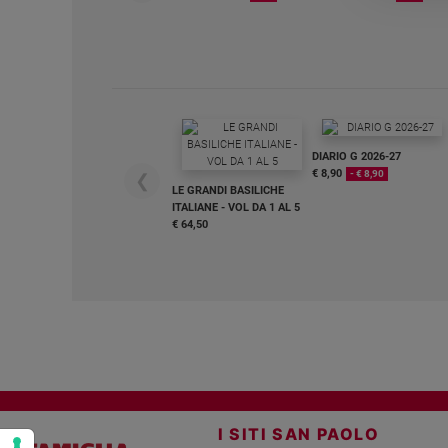
e
giovani
Adolescenza
Bioetica
DIARIO G 2026-27
Vai
€ 8,90
- € 8,90
❮
LE GRANDI BASILICHE
ITALIANE - VOL DA 1 AL 5
€ 64,50
Riflessioni
Foto
Video
Podcast
I SITI SAN PAOLO
Privacy