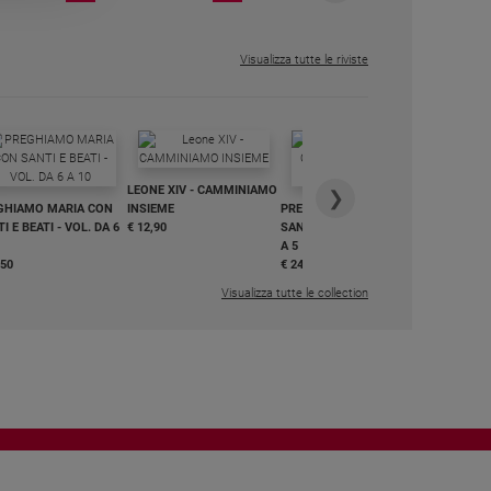
MENSILE
€ 6,99
Visualizza tutte le riviste
IN DIALO
LEONE XIV - CAMMINIAMO
€ 34,90
❯
GHIAMO MARIA CON
INSIEME
PREGHIAMO MARIA CON
I E BEATI - VOL. DA 6
€ 12,90
SANTI E BEATI - VOL. DA 1
A 5
,50
€ 24,50
Visualizza tutte le collection