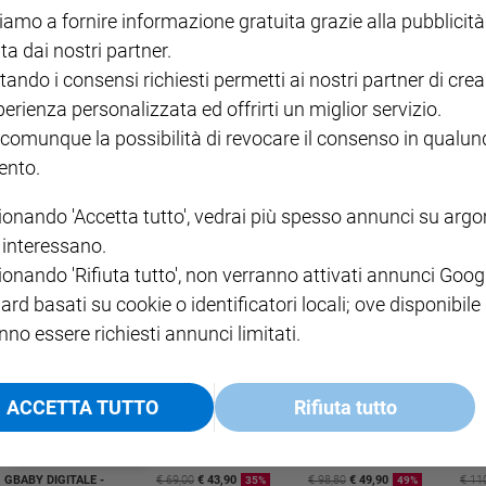
iamo a fornire informazione gratuita grazie alla pubblicità
ta dai nostri partner.
tando i consensi richiesti permetti ai nostri partner di crea
perienza personalizzata ed offrirti un miglior servizio.
 comunque la possibilità di revocare il consenso in qualu
speranza e creatività per una possibile rinascita
nto.
ionando 'Accetta tutto', vedrai più spesso annunci su arg
za episcopale italiana al Paese. «Una parola di consolazione in
i interessano.
 del credente che nel buio della notte scruta i primi segnali
costruire una società più giusta. Ribadita la scelta di voler collaborare
ionando 'Rifiuta tutto', non verranno attivati annunci Goog
à e unità. E per il futuro, un cantiere aperto.
ard basati su cookie o identificatori locali; ove disponibile
nno essere richiesti annunci limitati.
ACCETTA TUTTO
Rifiuta tutto
I LOVE ENGLISH JUNIOR
CREDERE
IL G
GBABY DIGITALE -
€ 69,00
€ 43,90
€ 98,80
€ 49,90
€ 11
35%
49%