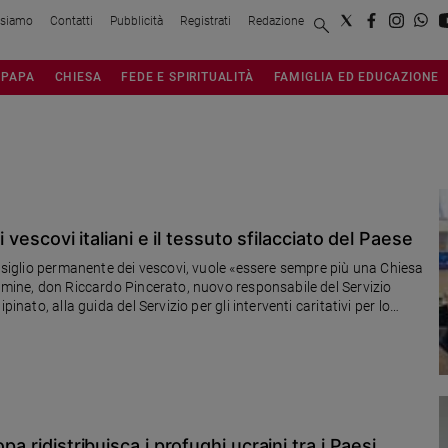
 siamo
Contatti
Pubblicità
Registrati
Redazione
PAPA
CHIESA
FEDE E SPIRITUALITÀ
FAMIGLIA ED EDUCAZIONE
NFERENZA EPISCOPALE ITALIANA
i vescovi italiani e il tessuto sfilacciato del Paese
onsiglio permanente dei vescovi, vuole «essere sempre più una Chiesa
nomine, don Riccardo Pincerato, nuovo responsabile del Servizio
inato, alla guida del Servizio per gli interventi caritativi per lo
a ridistribuisca i profughi ucraini tra i Paesi