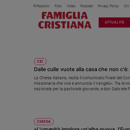
Riflessioni
Foto
Video
Podcast
Privacy Policy
Chi
Attualità
ATTUALITÀ
Italia
Cronaca
Politica
CONSIGLIO PERMANENTE DELLA CO
Mondo
Economia
CEI
Dalle culle vuote alla casa che non c'è: 
Legalità
e
La Chiesa italiana, recita il comunicato finale del C
giustizia
missionaria che vive e annuncia il Vangelo». Tra le 
Sport
nazionale per la pastorale giovanile, e don Gabriele Pip
sviluppo dei popoli
Interviste
Papa
Papa
CHIESA
«L’umanità implora un’alba nuova, l’Europ