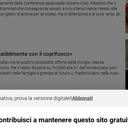
anente della Conferenza episcopale italiana (Cei). Ribadito che Il
 drammatiche conseguenze sociali, è ora ulteriormente messo alla
 un gesto di amore per se stessi, ma di attenzione e di cura verso gli
patibilmente con il coprifuoco»
uita» tra le quattro possibilità offerte dalla liturgia: Messa
l giorno. Per il resto: Rosario su Tv2000 alle 21 dell'Immacolata (con
ilastri nelle famiglie e grembo di futuro»). Padre Nostro nella nuova
nativa, prova la versione digitale!
|
Abbonati
icurezza, osservando le norme»
ontribuisci a mantenere questo sito gratui
la Conferenza episcopale italiana (Cei), introducendo i lavori (on