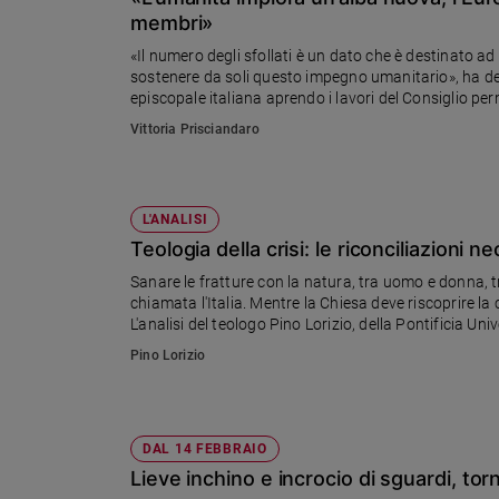
Chiesa
membri»
Chiesa
«Il numero degli sfollati è un dato che è destinato 
sostenere da soli questo impegno umanitario», ha det
Fede
episcopale italiana aprendo i lavori del Consiglio pe
e
situazione italiana; sul fine vita: «tutelare i più vulner
spiritualità
Vittoria Prisciandaro
Santi
Devozione
e
L'ANALISI
fede
Teologia della crisi: le riconciliazioni n
Parola
Sanare le fratture con la natura, tra uomo e donna, tra
del
chiamata l'Italia. Mentre la Chiesa deve riscoprire l
giorno
L'analisi del teologo Pino Lorizio, della Pontificia Un
Santo
Pino Lorizio
del
giorno
Società
DAL 14 FEBBRAIO
e
Lieve inchino e incrocio di sguardi, tor
valori