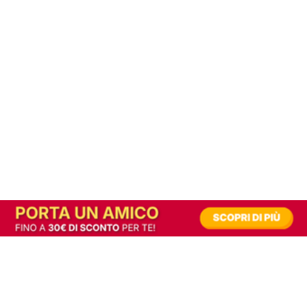
In alternativa, prova la versione digitale!
|
Abbonati
Contribuisci a mantenere questo sito gratuito
Riusciamo a fornire informazione gratuita grazie alla pubblicità erogata dai nostri
partner.
Accettando i consensi richiesti permetti ai nostri partner di creare un'esperienza