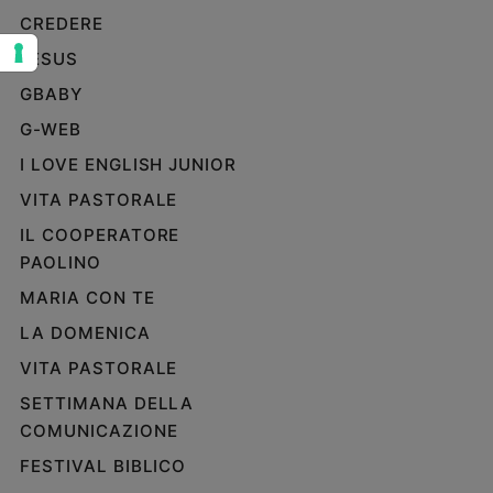
CREDERE
Sanremo
2026
JESUS
Cinema,
GBABY
Tv
e
G-WEB
streaming
I LOVE ENGLISH JUNIOR
Libri
VITA PASTORALE
Musica
IL COOPERATORE
Arte
PAOLINO
Famiglia
MARIA CON TE
ed
educazione
LA DOMENICA
Genitori
VITA PASTORALE
e
SETTIMANA DELLA
figli
COMUNICAZIONE
Nonni
Coppia
FESTIVAL BIBLICO
Scuola