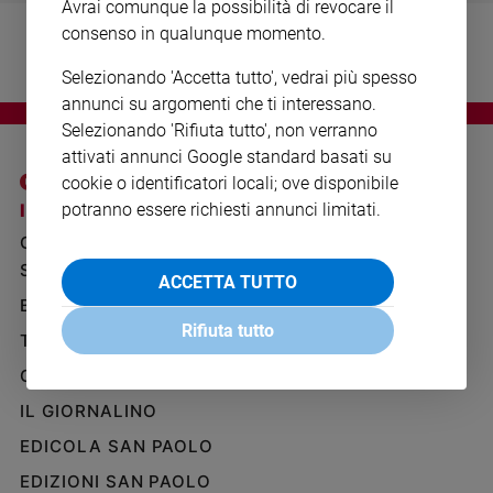
Avrai comunque la possibilità di revocare il
Ambiente
consenso in qualunque momento.
e
Creato
Selezionando 'Accetta tutto', vedrai più spesso
Volontariato
annunci su argomenti che ti interessano.
Diritti
Selezionando 'Rifiuta tutto', non verranno
Aziende
attivati annunci Google standard basati su
di
cookie o identificatori locali; ove disponibile
valore
potranno essere richiesti annunci limitati.
I SITI SAN PAOLO
NOTE LEGALI
Caso
GRUPPO EDITORIALE
PRIVACY POLICY
della
settimana
SAN PAOLO
INFORMATIVA
ACCETTA TUTTO
Migranti
BENESSERE
WHISTLEBLOWING
Diversità
SOCIAL
Rifiuta tutto
TELENOVA
e
inclusione
GAZZETTA D'ALBA
Costume
IL GIORNALINO
EDICOLA SAN PAOLO
Cultura
e
EDIZIONI SAN PAOLO
spettacoli