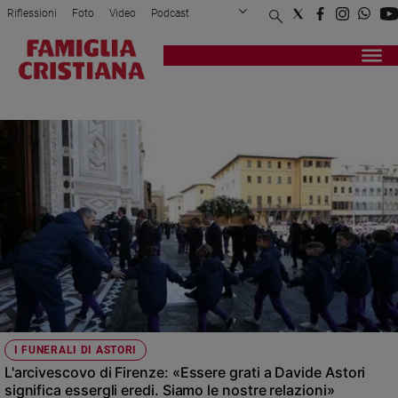
Riflessioni
Foto
Video
Podcast
Privacy Policy
Chi siamo
Contatti
Pubblicità
Attualità
Registrati
Redazione
Italia
DAVIDE ASTORI
Cronaca
Politica
Mondo
Economia
Legalità
e
giustizia
Sport
Interviste
Papa
I FUNERALI DI ASTORI
Papa
L'arcivescovo di Firenze: «Essere grati a Davide Astori
significa essergli eredi. Siamo le nostre relazioni»