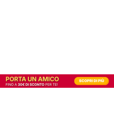
In alternativa, prova la versione digitale!
|
Abbonati
Contribuisci a mantenere questo sito gratuito
Riusciamo a fornire informazione gratuita grazie alla pubblicità erogata dai nostri
partner.
Accettando i consensi richiesti permetti ai nostri partner di creare un'esperienza