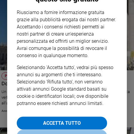
Riusciamo a fornire informazione gratuita
grazie alla pubblicità erogata dai nostri partner.
Accettando i consensi richiesti permetti ai
nostri partner di creare un'esperienza
personalizzata ed offrirti un miglior servizio.
Avrai comunque la possibilità di revocare il
consenso in qualunque momento.
Selezionando 'Accetta tutto', vedrai più spesso
annunci su argomenti che ti interessano.
PRIMO PIANO
Selezionando 'Rifiuta tutto', non verranno
Ddl Zan: il Vaticano formula rilievi e chiede dialogo
attivati annunci Google standard basati su
Un articolo del Corriere della Sera suscita dibattito. Cosa c'è dietro la "nota
cookie o identificatori locali; ove disponibile
verbale" consegnata "informalmente" (così dice la Santa Sede)
potranno essere richiesti annunci limitati.
all'ambasciata italiana
Annachiara Valle
ACCETTA TUTTO