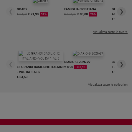
GBABY
FAMIGLIA CRISTIANA
GBABY DIGITA
❮
❯
€ 34,80
€ 21,90
€ 104,00
€ 83,00
ABBONAMEN
37%
20%
€ 16,99
Visualizza tutte le riviste
DIARIO G 2026-27
COLLANA ARS
❮
❯
LE GRANDI BASILICHE ITALIANE
€ 8,90
1 - 2
- € 8,90
- VOL DA 1 AL 5
€ 18,50
€ 64,50
Visualizza tutte le collection