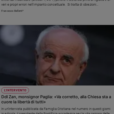
Ambiente
veri e propri errori nell’impianto concettuale. Si tratta di obiezioni
e
riconosciute anche da parte di soggetti al di sopra di ogni sospetto
Francesco Belletti*
Creato
ideologico (F. Belletti)
Volontariato
Diritti
Aziende
di
valore
Caso
della
settimana
Migranti
Diversità
e
inclusione
L'INTERVENTO
Costume
Ddl Zan, monsignor Paglia: «Va corretto, alla Chiesa sta a
cuore la libertà di tutti»
Cultura
e
In un'intervista pubblicata da Famiglia Cristiana nel numero in questi giorni
spettacoli
in edicola, il presidente della Pontificia accademia per la vita ragiona delle