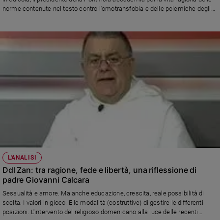
norme contenute nel testo contro l'omotransfobia e delle polemiche degli
Sanremo
ultimi giorni
2026
Cinema,
Tv
e
streaming
Libri
Musica
Arte
Famiglia
ed
educazione
L'ANALISI
Genitori
Ddl Zan: tra ragione, fede e libertà, una riflessione di
e
padre Giovanni Calcara
figli
Nonni
Sessualità e amore. Ma anche educazione, crescita, reale possibilità di
scelta. I valori in gioco. E le modalità (costruttive) di gestire le differenti
Coppia
posizioni. L'intervento del religioso domenicano alla luce delle recenti
Scuola