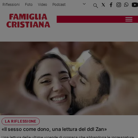
Riflessioni
Foto
Video
Podcast
Privacy Policy
Chi siamo
Contatti
Pubblicità
Attualità
Registrati
Redazione
Italia
DDL ZAN
Cronaca
Politica
Mondo
Economia
Legalità
e
giustizia
Sport
Interviste
Papa
LA RIFLESSIONE
Papa
«Il sesso come dono, una lettura del ddl Zan»
Una lettura delle ultime vicende di cronaca che abbandona le increspature