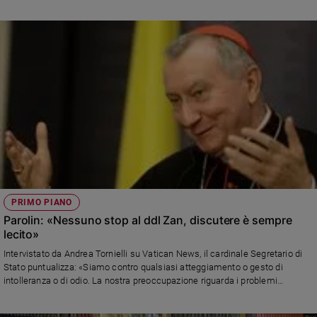
polemiche
e
giovani
Adolescenza
Bioetica
Vai
Riflessioni
PRIMO PIANO
Foto
Parolin: «Nessuno stop al ddl Zan, discutere è sempre
lecito»
Video
Intervistato da Andrea Tornielli su Vatican News, il cardinale Segretario di
Stato puntualizza: «Siamo contro qualsiasi atteggiamento o gesto di
Podcast
intolleranza o di odio. La nostra preoccupazione riguarda i problemi
interpretativi che potrebbero derivare nel caso fosse adottato un testo con
contenuti vaghi e incerti, che finirebbe per spostare al momento giudiziario
Privacy