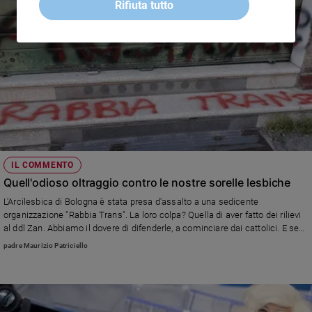
Rifiuta tutto
IL COMMENTO
Quell'odioso oltraggio contro le nostre sorelle lesbiche
L'Arcilesbica di Bologna è stata presa d'assalto a una sedicente
organizzazione "Rabbia Trans". La loro colpa? Quella di aver fatto dei rilievi
al ddl Zan. Abbiamo il dovere di difenderle, a cominciare dai cattolici. E se
l'oltraggio viene dai fratelli transessuali c'è da riflettere (di Maurizio
padre Maurizio Patriciello
Patriciello)