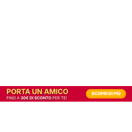
In alternativa, prova la versione digitale!
|
Abbonati
Contribuisci a mantenere questo sito gratuito
Riusciamo a fornire informazione gratuita grazie alla pubblicità erogata dai nostri
partner.
Accettando i consensi richiesti permetti ai nostri partner di creare un'esperienza