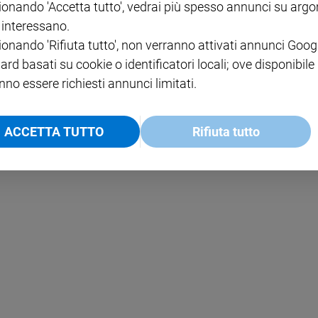
ionando 'Accetta tutto', vedrai più spesso annunci su arg
i interessano.
NOTE LEGALI
ionando 'Rifiuta tutto', non verranno attivati annunci Goog
PAOLO
PRIVACY POLICY
ard basati su cookie o identificatori locali; ove disponibile
nno essere richiesti annunci limitati.
INFORMATIVA WHISTLEBL
SOCIAL
ACCETTA TUTTO
Rifiuta tutto