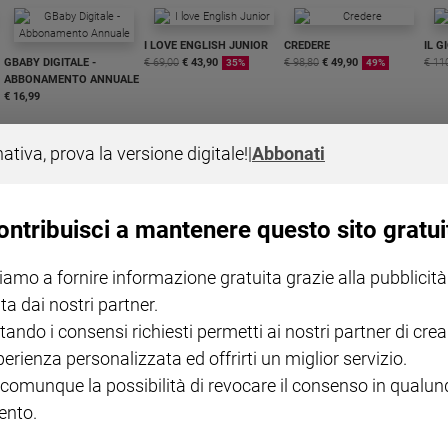
I LOVE ENGLISH JUNIOR
CREDERE
IL G
GBABY DIGITALE -
€ 69,00
€ 43,90
€ 98,80
€ 49,90
€ 11
35%
49%
ABBONAMENTO ANNUALE
€ 16,99
nativa, prova la versione digitale!
|
Abbonati
ontribuisci a mantenere questo sito gratui
COLLANA ARSENIO LUPIN
QUID+ ALLENIAMO
VOL. 1 - 2
MAGNIFICA HUMANITAS -
L'INTELLIGENZA
PRE
iamo a fornire informazione gratuita grazie alla pubblicità
€ 18,50
ENCICLICA PAPALE
€ 27,50
SANT
€ 2,90
A 10
ta dai nostri partner.
€ 24
tando i consensi richiesti permetti ai nostri partner di crea
perienza personalizzata ed offrirti un miglior servizio.
 comunque la possibilità di revocare il consenso in qualu
nto.