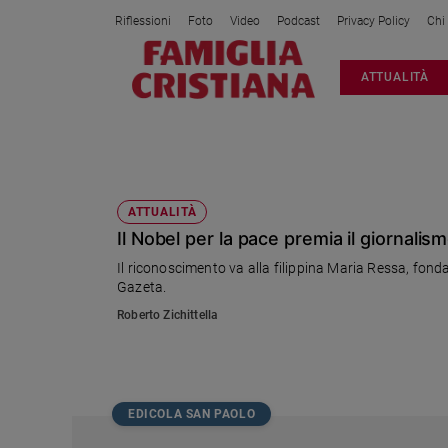
Riflessioni
Foto
Video
Podcast
Privacy Policy
Chi
Attualità
ATTUALITÀ
Italia
Cronaca
Politica
DMITRY MURATOV
Mondo
Economia
ATTUALITÀ
Il Nobel per la pace premia il giornali
Legalità
e
Il riconoscimento va alla filippina Maria Ressa, fonda
giustizia
Gazeta.
Sport
Roberto Zichittella
Interviste
Papa
Papa
EDICOLA SAN PAOLO