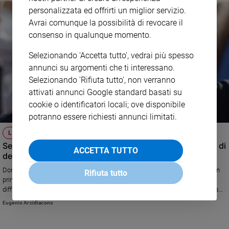
personalizzata ed offrirti un miglior servizio.
Policy
Avrai comunque la possibilità di revocare il
consenso in qualunque momento.
Chi
siamo
Selezionando 'Accetta tutto', vedrai più spesso
annunci su argomenti che ti interessano.
Selezionando 'Rifiuta tutto', non verranno
Contatti
attivati annunci Google standard basati su
cookie o identificatori locali; ove disponibile
Pubblicità
potranno essere richiesti annunci limitati.
Registrati
LA VOCE DI CHI COMBATTE
Sette sataniche:«Vittime e testimoni, non abbiate paura di
ACCETTA TUTTO
denunciare»
Redazione
Don Aldo Buonaiuto e il vicequestore Francesca Romana Capaldo sono in
Rifiuta tutto
prima linea nella lotta contro le sette. «Le indagini sono sempre molto
Social
difficili, ma noi siamo sempre più preparati. Il contributo di chi sa qualcosa
resta però fondamentale».
Eugenio Arcidiacono