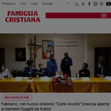
Riflessioni
Foto
Video
Podcast
Privacy Policy
Chi siamo
Contatti
Pubblicità
Attualità
Registrati
Redazione
Italia
DON ALDO BUONAIUTO
Cronaca
Politica
Mondo
Economia
Legalità
e
giustizia
Sport
Interviste
Papa
INAUGURAZIONE
Papa
Fabriano, nel nuovo oratorio "Carlo Acutis" braccia aperte
ai bambini fuggiti da Kabul