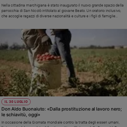
Chiesa
Nella cittadina marchigiana è stato inaugurato il nuovo grande spazio della
Chiesa
parrocchia di San Nicolò intitolato al giovane Beato. Un oratorio inclusivo,
che accoglie ragazzi di diverse nazionalità e culture e i figli di famiglie
afghane, come ha spiegato il parroco don Aldo Buonaiuto, responsabile
Fede
dell'ufficio Migrantes della Diocesi
e
spiritualità
Santi
Devozione
e
fede
Parola
del
giorno
Santo
del
giorno
IL 30 LUGLIO
Don Aldo Buonaiuto: «Dalla prostituzione al lavoro nero;
Società
le schiavitù, oggi»
e
valori
In occasione della Giornata mondiale contro la tratta degli esseri umani,