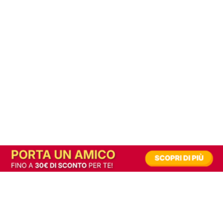
In alternativa, prova la versione digitale!
|
Abbonati
Contribuisci a mantenere questo sito gratuito
Riusciamo a fornire informazione gratuita grazie alla pubblicità erogata dai nostri
partner.
Accettando i consensi richiesti permetti ai nostri partner di creare un'esperienza