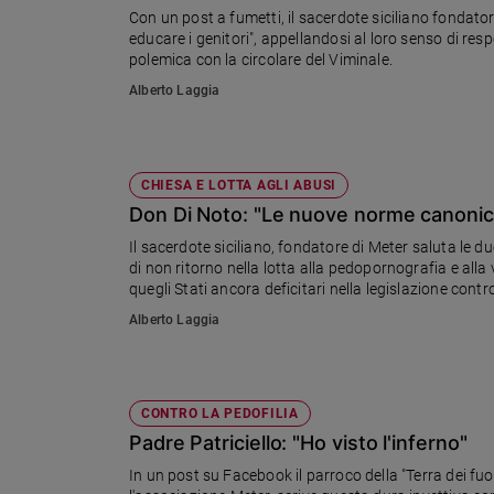
Ambiente
Con un post a fumetti, il sacerdote siciliano fondator
educare i genitori", appellandosi al loro senso di resp
e
polemica con la circolare del Viminale.
Creato
Alberto Laggia
Volontariato
Diritti
Aziende
di
CHIESA E LOTTA AGLI ABUSI
valore
Don Di Noto: "Le nuove norme canonich
Caso
Il sacerdote siciliano, fondatore di Meter saluta le d
della
di non ritorno nella lotta alla pedopornografia e alla violenza sessuale sui minori". Ma aggiunge: "Sia d
settimana
quegli Stati ancora deficitari nella legislazione contr
Migranti
Alberto Laggia
Diversità
e
inclusione
Costume
CONTRO LA PEDOFILIA
Padre Patriciello: "Ho visto l'inferno"
Cultura
e
In un post su Facebook il parroco della "Terra dei f
spettacoli