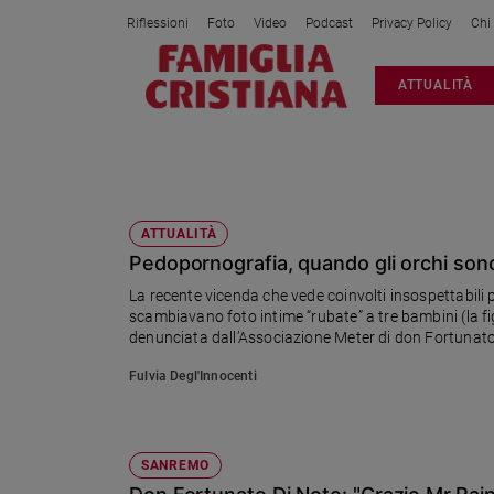
Riflessioni
Foto
Video
Podcast
Privacy Policy
Chi
Attualità
ATTUALITÀ
Italia
Cronaca
Politica
DON FORTUNATO DI NOTO
Mondo
Economia
ATTUALITÀ
Pedopornografia, quando gli orchi son
Legalità
e
La recente vicenda che vede coinvolti insospettabili 
giustizia
scambiavano foto intime “rubate” a tre bambini (la figl
Sport
denunciata dall’Associazione Meter di don Fortunato
Interviste
Fulvia Degl'Innocenti
Papa
Papa
SANREMO