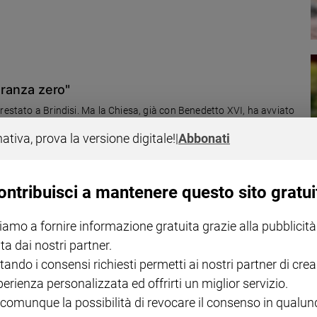
leranza zero"
restato a Brindisi. Ma la Chiesa, già con Benedetto XVI, ha avviato
forzato ora da papa Francesco. Quante altre istituzioni, governi,
nativa, prova la versione digitale!
|
Abbonati
ontribuisci a mantenere questo sito gratui
iamo a fornire informazione gratuita grazie alla pubblicità
"
ta dai nostri partner.
s di don Fortunato Di Noto. E intanto cresce tra i ragazzi il
tando i consensi richiesti permetti ai nostri partner di crea
ite cellulare di materiali sessualmente espliciti.
perienza personalizzata ed offrirti un miglior servizio.
 comunque la possibilità di revocare il consenso in qualu