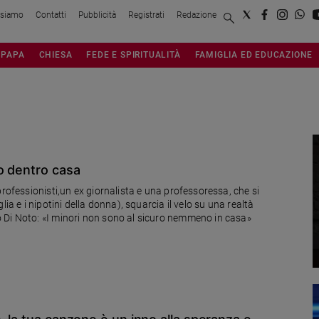
 siamo
Contatti
Pubblicità
Registrati
Redazione
PAPA
CHIESA
FEDE E SPIRITUALITÀ
FAMIGLIA ED EDUCAZIONE
o dentro casa
professionisti,un ex giornalista e una professoressa, che si
ia e i nipotini della donna), squarcia il velo su una realtà
 Di Noto: «I minori non sono al sicuro nemmeno in casa»