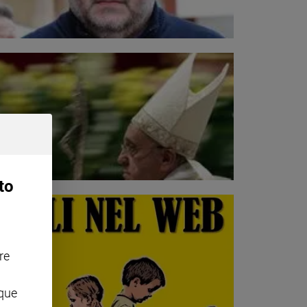
to
re
nque