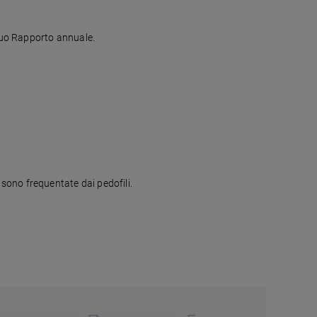
 suo Rapporto annuale.
Durante le celegrazioni della XVI "Giornata dei Bambini vittime", l'associazione Meter lancia l'allarme: le reti sociali in internet sono frequentate dai pedofili.