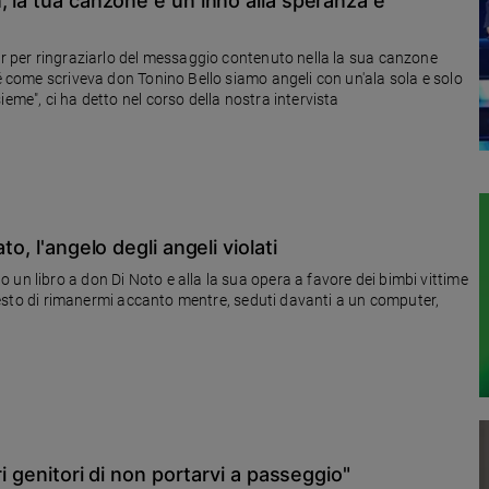
, la tua canzone è un inno alla speranza e
per per ringraziarlo del messaggio contenuto nella la sua canzone
hé come scriveva don Tonino Bello siamo angeli con un'ala sola e solo
eme", ci ha detto nel corso della nostra intervista
o, l'angelo degli angeli violati
un libro a don Di Noto e alla la sua opera a favore dei bimbi vittime
chiesto di rimanermi accanto mentre, seduti davanti a un computer,
ri genitori di non portarvi a passeggio"