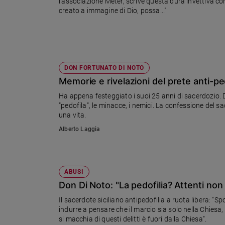
l'associazione Meter, scrive questa dura invettiva co
creato a immagine di Dio, possa..."
Sanremo
2026
Cinema,
Tv
e
DON FORTUNATO DI NOTO
streaming
Memorie e rivelazioni del prete anti-ped
Libri
Musica
Ha appena festeggiato i suoi 25 anni di sacerdozio. D
"pedofila", le minacce, i nemici. La confessione del s
Arte
una vita.
Alberto Laggia
Famiglia
ed
educazione
Genitori
ABUSI
e
Don Di Noto: "La pedofilia? Attenti non
figli
Nonni
Il sacerdote siciliano antipedofilia a ruota libera: "S
indurre a pensare che il marcio sia solo nella Chiesa
Coppia
si macchia di questi delitti è fuori dalla Chiesa".
Scuola