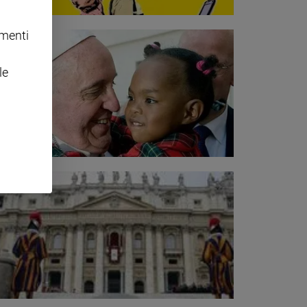
omenti
le