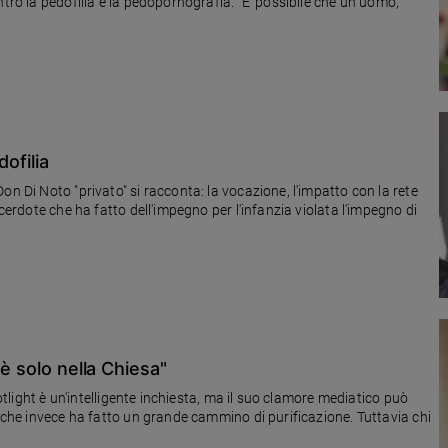
ntro la pedofilia e la pedopornografia. "E' possibile che un uomo,
ofilia
on Di Noto "privato" si racconta: la vocazione, l'impatto con la rete
acerdote che ha fatto dell'impegno per l'infanzia violata l'impegno di
 è solo nella Chiesa"
potlight è un'intelligente inchiesta, ma il suo clamore mediatico può
, che invece ha fatto un grande cammino di purificazione. Tuttavia chi