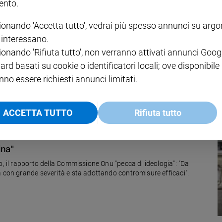
nto.
ionando 'Accetta tutto', vedrai più spesso annunci su arg
i interessano.
ionando 'Rifiuta tutto', non verranno attivati annunci Goog
ncesco ha la stessa predilezione e tenerezza che i padri hanno per i
ard basati su cookie o identificatori locali; ove disponibile
nno essere richiesti annunci limitati.
ACCETTA TUTTO
Rifiuta tutto
ina"
ecca di ideologia": "Da
ffrontato il problema con grande severità e sta adottando contromisure efficaci".