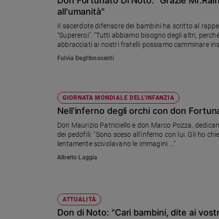
Don Fortunato Di Noto: "Grazie Mr.Rain
Chiesa
all'umanità"
Chiesa
Il sacerdote difensore dei bambini ha scritto al rap
"Supereroi". "Tutti abbiamo bisogno degli altri, perc
Fede
abbracciati ai nostri fratelli possiamo camminare insi
e
spiritualità
Fulvia Degl'Innocenti
Santi
Devozione
e
GIORNATA MONDIALE DELL'INFANZIA
fede
Nell'inferno degli orchi con don Fortunat
Parola
Don Maurizio Patriciello e don Marco Pozza, dedicano 
del
dei pedofili: "Sono sceso all'inferno con lui. Gli ho 
giorno
lentamente scivolavano le immagini ..."
Santo
Alberto Laggia
del
giorno
Società
ATTUALITÀ
e
valori
Don di Noto: "Cari bambini, dite ai vost