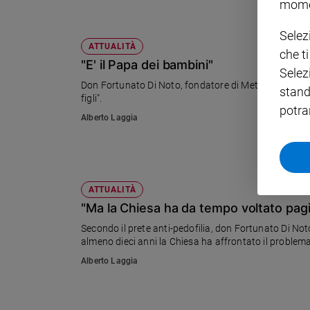
mome
Policy
Selez
ATTUALITÀ
che t
Chi
"E' il Papa dei bambini"
Selez
siamo
Don Fortunato Di Noto, fondatore di Meter: "Papa Fra
stand
figli".
potra
Contatti
Alberto Laggia
Pubblicità
Registrati
ATTUALITÀ
"Ma la Chiesa ha da tempo voltato pag
Redazione
Secondo il prete anti-pedofilia, don Fortunato Di Noto, il rapporto della Commissione Onu "p
almeno dieci anni la Chiesa ha a
Social
Alberto Laggia