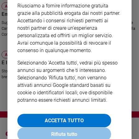
Ambiente
Riusciamo a fornire informazione gratuita
ATTUALITÀ
e
grazie alla pubblicità erogata dai nostri partner.
Embrioni distrutti, serve la legge 40
Creato
Accettando i consensi richiesti permetti ai
Sugli embrioni andati perduti al Centro di procreazione di Roma interviene
Volontariato
nostri partner di creare un'esperienza
Carlo Casini, presidente del Movimento per la Vita: "Pesa la decisione della
Diritti
Consulta sulla legge 40".
personalizzata ed offrirti un miglior servizio.
Aziende
Avrai comunque la possibilità di revocare il
di
consenso in qualunque momento.
valore
ATTUALITÀ
E l'Europa "salva" gli embrioni
Caso
Selezionando 'Accetta tutto', vedrai più spesso
della
annunci su argomenti che ti interessano.
Storica sentenza della Corte europea di Strasburgo, che esclude la
settimana
brevettabilità di invenzioni che implichino la distruzione di un embrione.
Selezionando 'Rifiuta tutto', non verranno
Migranti
attivati annunci Google standard basati su
Diversità
cookie o identificatori locali; ove disponibile
e
potranno essere richiesti annunci limitati.
inclusione
Costume
ACCETTA TUTTO
Cultura
e
Rifiuta tutto
spettacoli