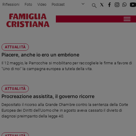
Riflessioni
Foto
Video
Podcast
Privacy Policy
Chi siamo
Contatti
Pubblicità
Attualità
Registrati
Redazione
Italia
EMBRIONI
Cronaca
ATTUALITÀ
Politica
Piacere, anche io ero un embrione
Mondo
Il 12 maggio, le Parrocchie si mobilitano per raccogliele le firme a favore di
Economia
"Uno di noi" la campagna europea a tutela della vita.
Legalità
e
giustizia
ATTUALITÀ
Sport
Procreazione assistita, il governo ricorre
Interviste
Depositato il ricorso alla Grande Chambre contro la sentenza della Corte
Europea dei Diritti dell'Uomo che in agosto aveva cassato il divieto di
Papa
diagnosi preimpanto della legge 40.
Papa
ATTUALITÀ