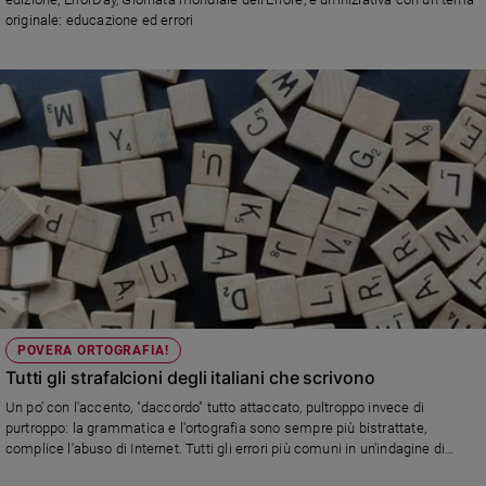
Ambiente
originale: educazione ed errori
e
Creato
Volontariato
Diritti
Aziende
di
valore
Caso
della
settimana
Migranti
Diversità
e
POVERA ORTOGRAFIA!
inclusione
Tutti gli strafalcioni degli italiani che scrivono
Costume
Un po' con l'accento, "daccordo" tutto attaccato, pultroppo invece di
purtroppo: la grammatica e l'ortografia sono sempre più bistrattate,
Cultura
complice l'abuso di Internet. Tutti gli errori più comuni in un'indagine di
e
Libreriamo
spettacoli