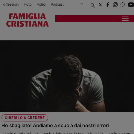
Riflessioni
Foto
Video
Podcast
Privacy Policy
Chi siamo
Contatti
Pubblicità
Attualità
Registrati
Redazione
Italia
ERRORI
Cronaca
Politica
Mondo
Economia
Legalità
e
giustizia
Sport
Interviste
Papa
CHIEDILO A CREDERE
Papa
Ho sbagliato! Andiamo a scuola dai nostri errori
I nostri errori rivelano la nostra debolezza, la nostra fragilità, il nostro essere