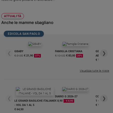
Policy
ATTUALITÀ
Chi
Anche le mamme sbagliano
siamo
EDICOLA SAN PAOLO
Contatti
GBABY
FAMIGLIA CRISTIANA
GBABY DIGITA
Pubblicità
❮
❯
€ 34,80
€ 21,90
€ 104,00
€ 83,00
ABBONAMEN
37%
20%
€ 16,99
Registrati
Visualizza tutte le riviste
Redazione
Social
DIARIO G 2026-27
COLLANA ARS
❮
❯
LE GRANDI BASILICHE ITALIANE
€ 8,90
1 - 2
- € 8,90
- VOL DA 1 AL 5
€ 18,50
€ 64,50