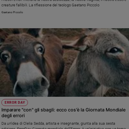
Chiesa
creature fallibili. La riflessione del teologo Gaetano Piccolo
Chiesa
Gaetano Piccolo
Fede
e
spiritualità
Santi
Devozione
e
fede
Parola
del
giorno
Santo
del
giorno
ERROR DAY
Imparare "con" gli sbagli: ecco cos'è la Giornata Mondiale
Società
degli errori
e
valori
Da un'idea di Clelia Sedda, artista e insegnante, giunta alla sua sesta
edizione, ErrorDay, Giornata mondiale dell’Errore, è un'iniziativa con un tema