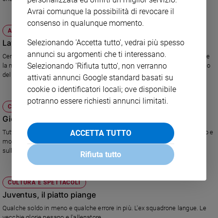
e
Avrai comunque la possibilità di revocare il
giovani
consenso in qualunque momento.
ATTUALITÀ
Adolescenza
Lavoro, quegli errori da evitare
Selezionando 'Accetta tutto', vedrai più spesso
Bioetica
annunci su argomenti che ti interessano.
Cento manager italiani spiegano come comportarsi al colloquio. Stringere
Selezionando 'Rifiuta tutto', non verranno
la mano debolmente, muoversi troppo o incrociare le braccia: il linguaggio
del corpo può nuocere all'assunzione.
attivati annunci Google standard basati su
Vai
cookie o identificatori locali; ove disponibile
potranno essere richiesti annunci limitati.
CHIESA
Riflessioni
Giovani: un nuovo catechismo
Tutta la dottrina della Chiesa in 527 domande risposte. Linguaggio diretto e
ACCETTA TUTTO
Foto
moderno. Problemi nella traduzione italiana sugli anticoncezionali e
sull'eutanasia.
Rifiuta tutto
Video
CULTURA E SPETTACOLI
Podcast
Juventus, il piatto piange
Qualche soldo in meno e qualche errore in più. L'ex squadrone langue. Le
Privacy
vecchie glorie pesano e l'allenatore...