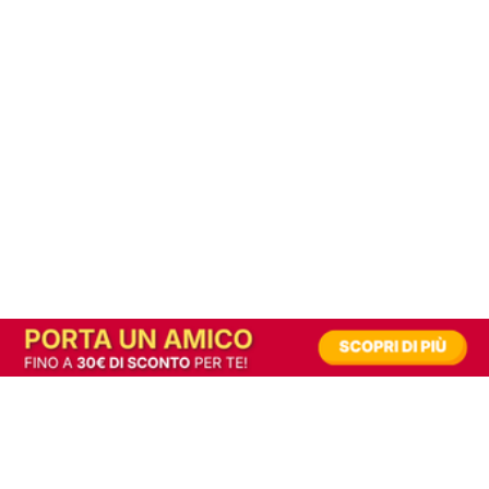
In alternativa, prova la versione digitale!
|
Abbonati
Contribuisci a mantenere questo sito gratuito
Riusciamo a fornire informazione gratuita grazie alla pubblicità erogata dai nostri
partner.
Accettando i consensi richiesti permetti ai nostri partner di creare un'esperienza