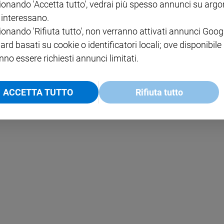
ionando 'Accetta tutto', vedrai più spesso annunci su arg
i interessano.
NOTE LEGALI
ionando 'Rifiuta tutto', non verranno attivati annunci Goog
PAOLO
PRIVACY POLICY
ard basati su cookie o identificatori locali; ove disponibile
nno essere richiesti annunci limitati.
INFORMATIVA WHISTLEBL
SOCIAL
ACCETTA TUTTO
Rifiuta tutto