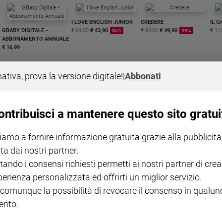
I LOVE ENGLISH JUNIOR
CREDERE
IL G
GBABY DIGITALE -
€ 69,00
€ 43,90
€ 98,80
€ 49,90
€ 11
35%
49%
ABBONAMENTO ANNUALE
€ 16,99
nativa, prova la versione digitale!
|
Abbonati
ontribuisci a mantenere questo sito gratui
COLLANA ARSENIO LUPIN
QUID+ ALLENIAMO
VOL. 1 - 2
MAGNIFICA HUMANITAS -
L'INTELLIGENZA
PRE
iamo a fornire informazione gratuita grazie alla pubblicità
€ 18,50
ENCICLICA PAPALE
€ 27,50
SANT
€ 2,90
A 10
ta dai nostri partner.
€ 24
tando i consensi richiesti permetti ai nostri partner di crea
perienza personalizzata ed offrirti un miglior servizio.
 comunque la possibilità di revocare il consenso in qualu
nto.