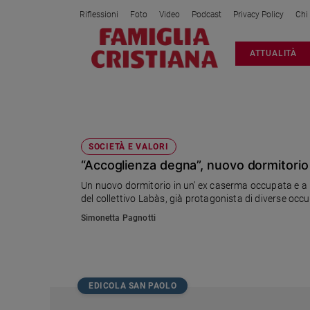
Riflessioni
Foto
Video
Podcast
Privacy Policy
Chi
Attualità
ATTUALITÀ
Italia
Cronaca
Politica
EX CASERMA MASINI
Mondo
Economia
SOCIETÀ E VALORI
“Accoglienza degna”, nuovo dormitorio
Legalità
e
Un nuovo dormitorio in un’ ex caserma occupata e a
giustizia
del collettivo Labàs, già protagonista di diverse occu
Sport
Simonetta Pagnotti
Interviste
Papa
Papa
EDICOLA SAN PAOLO