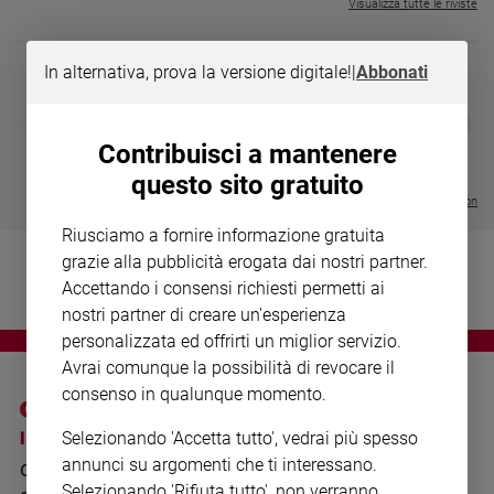
Chiesa
Visualizza tutte le riviste
Chiesa
In alternativa, prova la versione digitale!
|
Abbonati
Fede
e
DIARIO G 2026-27
COLLANA ARS
❮
❯
spiritualità
LE GRANDI BASILICHE ITALIANE
€ 8,90
1 - 2
- € 8,90
Contribuisci a mantenere
- VOL DA 1 AL 5
€ 18,50
Santi
€ 64,50
questo sito gratuito
Devozione
Visualizza tutte le collection
e
Riusciamo a fornire informazione gratuita
fede
grazie alla pubblicità erogata dai nostri partner.
Parola
Accettando i consensi richiesti permetti ai
del
giorno
nostri partner di creare un'esperienza
personalizzata ed offrirti un miglior servizio.
Santo
del
Avrai comunque la possibilità di revocare il
giorno
consenso in qualunque momento.
Società
I SITI SAN PAOLO
NOTE LEGALI
Selezionando 'Accetta tutto', vedrai più spesso
e
annunci su argomenti che ti interessano.
GRUPPO EDITORIALE
PRIVACY POLICY
valori
Selezionando 'Rifiuta tutto', non verranno