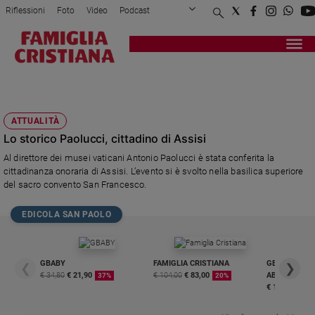
Riflessioni
Foto
Video
Podcast
Privacy Policy
Chi siamo
Contatti
Pubblicità
Attualità
Registrati
Redazione
FONDAZIONE PER LA CANDIDATURA DI
Italia
PERUGIA E ASSISI A CAPITALE EUROPEA
Cronaca
DELLA CULTURA 2019
Politica
ATTUALITÀ
Mondo
Lo storico Paolucci, cittadino di Assisi
Economia
Al direttore dei musei vaticani Antonio Paolucci è stata conferita la
Legalità
cittadinanza onoraria di Assisi. L’evento si è svolto nella basilica superiore
e
del sacro convento San Francesco.
giustizia
Sport
EDICOLA SAN PAOLO
Interviste
Papa
GBABY
FAMIGLIA CRISTIANA
GBABY DIGITA
❮
❯
€ 34,80
€ 21,90
€ 104,00
€ 83,00
ABBONAMEN
37%
20%
Papa
€ 16,99